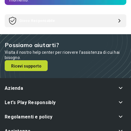
Gioco Responsabile
Possiamo aiutarti?
Visita il nostro help center per ricevere l’assistenza di cui hai
bisogno.
Ricevi supporto
Azienda
Let's Play Responsibly
Regolamenti e policy