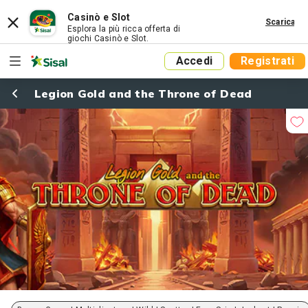
Casinò e Slot
Scarica
Esplora la più ricca offerta di
giochi Casinò e Slot.
Accedi
Registrati
Legion Gold and the Throne of Dead