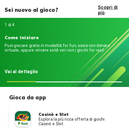
Scopri di
Sei nuovo al gioco?
più
1 di 4
Come iniziare
Puoi giocare gratis in modalità for fun, ossia con denaro
virtuale, oppure vincere soldi veri con i giochi for real!
Vai al dettaglio
Gioca da app
Casinò e Slot
Esplora la più ricca offerta di giochi
Casinò e Slot.