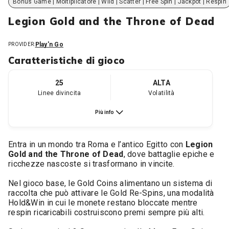
Bonus Game | Moltiplicatore | Wild | Scatter | Free Spin | Jackpot | Respin
Legion Gold and the Throne of Dead
Play'n Go
PROVIDER:
Caratteristiche di gioco
25
ALTA
Linee divincita
Volatilità
Più info
Entra in un mondo tra Roma e l’antico Egitto con
Legion
Gold and the Throne of Dead
, dove battaglie epiche e
ricchezze nascoste si trasformano in vincite.
Nel gioco base, le Gold Coins alimentano un sistema di
raccolta che può attivare le Gold Re-Spins, una modalità
Hold&Win in cui le monete restano bloccate mentre
respin ricaricabili costruiscono premi sempre più alti.