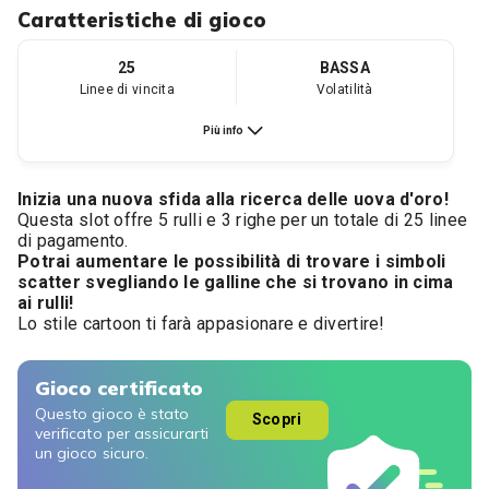
Caratteristiche di gioco
25
BASSA
Linee di vincita
Volatilità
Più info
Inizia una nuova sfida alla ricerca delle uova d'oro!
Questa slot offre 5 rulli e 3 righe per un totale di 25 linee
di pagamento.
Potrai aumentare le possibilità di trovare i simboli
scatter svegliando le galline che si trovano in cima
ai rulli!
Lo stile cartoon ti farà appasionare e divertire!
Gioco certificato
Questo gioco è stato
Scopri
verificato per assicurarti
un gioco sicuro.