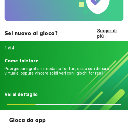
Scopri di
Sei nuovo al gioco?
più
1 di 4
Come iniziare
Puoi giocare gratis in modalità for fun, ossia con denaro
virtuale, oppure vincere soldi veri con i giochi for real!
Vai al dettaglio
Gioca da app