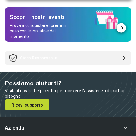
Scopri i nostri eventi
Prova a conquistare i premi in
palio con le iniziative del
momento.
Gioco Responsabile
Possiamo aiutarti?
Visita il nostro help center per ricevere l’assistenza di cui hai
bisogno.
Ricevi supporto
Azienda