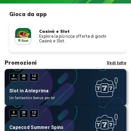
Gioca da app
Casinò e Slot
Esplora la più ricca offerta di giochi
Casinò e Slot.
Promozioni
Vedi tutte
:
:
0
20
12
Giorni
Ore
Min
Slot in Anteprima
Un fantastico bonus per te!
:
:
0
20
12
Giorni
Ore
Min
Capecod Summer Spins