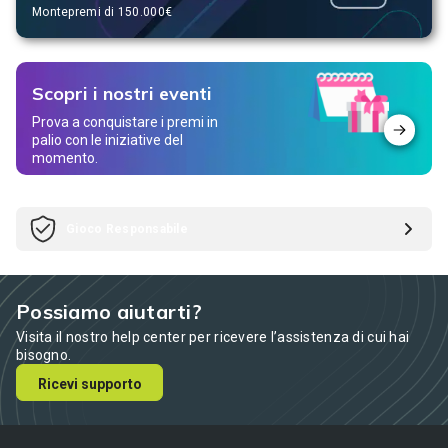
Montepremi di 150.000€
Scopri i nostri eventi
Prova a conquistare i premi in
palio con le iniziative del
momento.
Gioco Responsabile
Possiamo aiutarti?
Visita il nostro help center per ricevere l’assistenza di cui hai
bisogno.
Ricevi supporto