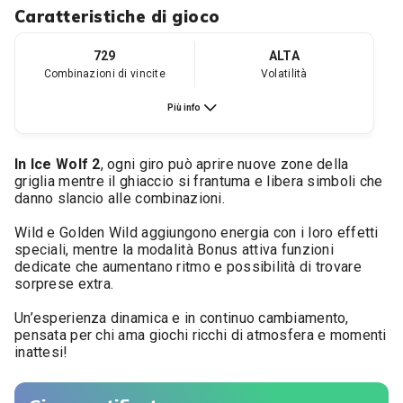
Caratteristiche di gioco
729
ALTA
Combinazioni di vincite
Volatilità
Più info
In Ice Wolf 2
, ogni giro può aprire nuove zone della
griglia mentre il ghiaccio si frantuma e libera simboli che
danno slancio alle combinazioni.
Wild e Golden Wild aggiungono energia con i loro effetti
speciali, mentre la modalità Bonus attiva funzioni
dedicate che aumentano ritmo e possibilità di trovare
sorprese extra.
Un’esperienza dinamica e in continuo cambiamento,
pensata per chi ama giochi ricchi di atmosfera e momenti
inattesi!