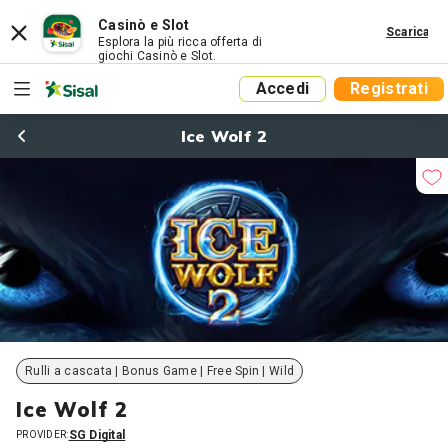
Casinò e Slot
Scarica
Esplora la più ricca offerta di
giochi Casinò e Slot.
Accedi
Registrati
Ice Wolf 2
Rulli a cascata | Bonus Game | Free Spin | Wild
Ice Wolf 2
SG Digital
PROVIDER: