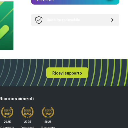
3 di 4
Fun Bonus
Gioco Responsabile
Il Fun Bonus è una somma accreditata sul tuo conto con c
puoi giocare gratuitamente alle nostre Slot, che può esse
convertito in Real Bonus.
Vai al dettaglio
Ricevi supporto
Riconoscimenti
2025
2025
2025
Operatore
Operatore
Operatore