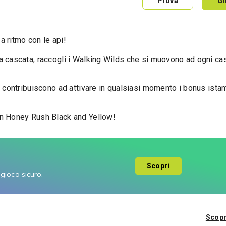
Prova
Gi
a ritmo con le api!
o a cascata, raccogli i Walking Wilds che si muovono ad ogni ca
 e contribuiscono ad attivare in qualsiasi momento i bonus istan
 in Honey Rush Black and Yellow!
Scopri
 gioco sicuro.
Scopri