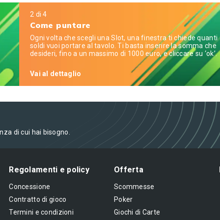
2 di 4
Come puntare
Ogni volta che scegli una Slot, una finestra ti chiede quanti
soldi vuoi portare al tavolo. Ti basta inserire la somma che
desideri, fino a un massimo di 1000 euro, e cliccare su ‘ok’.
Vai al dettaglio
enza di cui hai bisogno.
Regolamenti e policy
Offerta
Concessione
Scommesse
Contratto di gioco
Poker
Termini e condizioni
Giochi di Carte