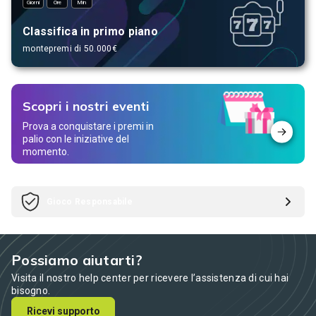
Giorni
Ore
Min
Classifica in primo piano
montepremi di 50.000€
Scopri i nostri eventi
Prova a conquistare i premi in
palio con le iniziative del
momento.
Gioco Responsabile
Possiamo aiutarti?
Visita il nostro help center per ricevere l’assistenza di cui hai
bisogno.
Ricevi supporto