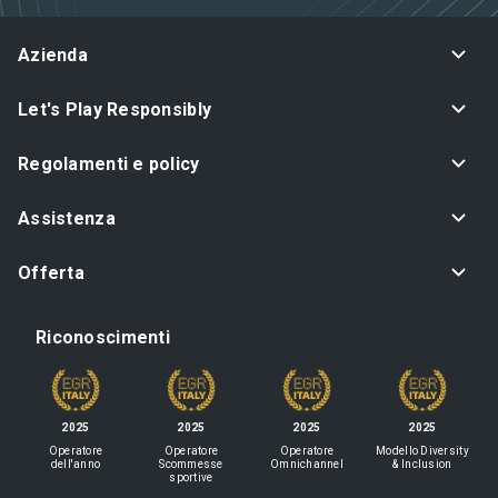
Azienda
Let's Play Responsibly
Regolamenti e policy
Assistenza
Offerta
Riconoscimenti
2025
2025
2025
2025
Operatore
Operatore
Operatore
Modello Diversity
dell'anno
Scommesse
Omnichannel
& Inclusion
sportive