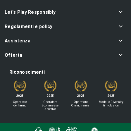
Let's Play Responsibly
Regolamenti e policy
Assistenza
Offerta
Riconoscimenti
2025
2025
2025
2025
Operatore
Operatore
Operatore
Modello Diversity
dell'anno
Scommesse
Omnichannel
& Inclusion
sportive