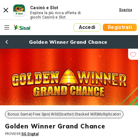
Casinò e Slot
Scarica
Esplora la più ricca offerta di
giochi Casinò e Slot.
Accedi
Registrati
Golden Winner Grand Chance
Bonus Game| Free Spin| Wild|Scatter| Stacked Will|Moltiplicatori
Golden Winner Grand Chance
SG Digital
PROVIDER: