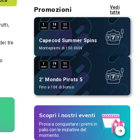
oca
Vedi
Promozioni
tutte
:
:
utti,
1
19
11
Giorni
Ore
Min
Capecod Summer Spins
dei tre
Montepremi di 150.000€
vo
:
:
1
19
11
Giorni
Ore
Min
2° Mondo Pirots 5
Fino a 10€ di bonus
Scopri i nostri eventi
Prova a conquistare i premi in
palio con le iniziative del
momento.