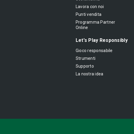
Lavora con noi
Punti vendita
Programma Partner
Online
Let's Play Responsibly
Gioco responsabile
Strumenti
Supporto
La nostra idea