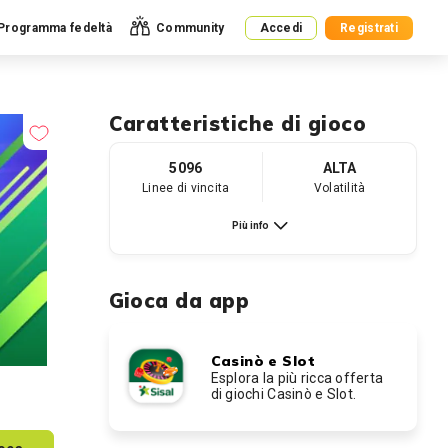
Programma fedeltà
Community
Accedi
Registrati
Caratteristiche di gioco
5096
ALTA
Linee di vincita
Volatilità
Più info
Gioca da app
Casinò e Slot
Esplora la più ricca offerta
di giochi Casinò e Slot.