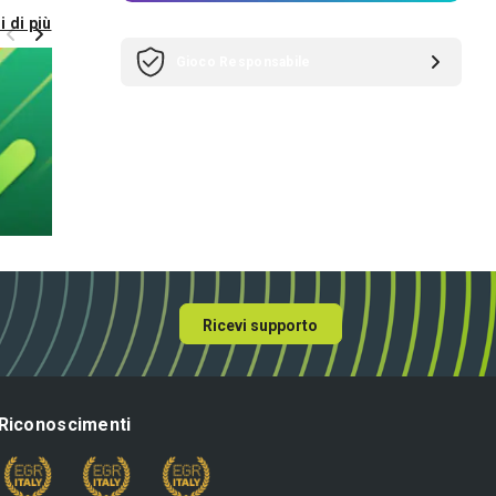
 di più
Gioco Responsabile
3 di 4
Fun Bonus
Il Fun Bonus è una somma accreditata sul tuo conto con c
puoi giocare gratuitamente alle nostre Slot, che può esse
convertito in Real Bonus.
Vai al dettaglio
Ricevi supporto
Riconoscimenti