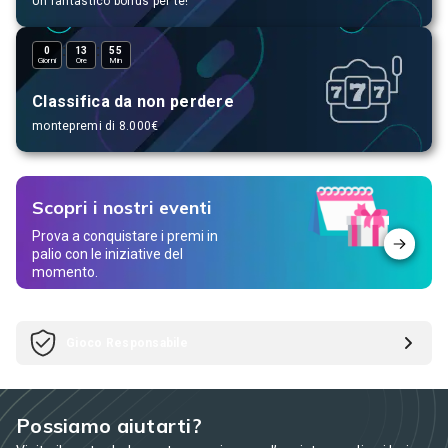
Un fantastico bonus per te!
:
:
0
13
55
Giorni
Ore
Min
Classifica da non perdere
montepremi di 8.000€
Scopri i nostri eventi
Prova a conquistare i premi in
palio con le iniziative del
momento.
Gioco Responsabile
Possiamo aiutarti?