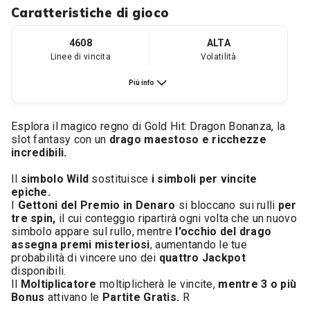
Caratteristiche di gioco
4608
ALTA
Linee di vincita
Volatilità
Più info
Esplora il magico regno di Gold Hit: Dragon Bonanza, la
slot fantasy con un
drago maestoso e ricchezze
incredibili.
Il
simbolo Wild
sostituisce
i simboli per vincite
epiche.
I
Gettoni del Premio in Denaro
si bloccano sui rulli
per
tre spin,
il cui conteggio ripartirà ogni volta che un nuovo
simbolo appare sul rullo, mentre
l'occhio del drago
assegna premi misteriosi
, aumentando le tue
probabilità di vincere uno dei
quattro Jackpot
disponibili.
Il
Moltiplicatore
moltiplicherà le vincite,
mentre 3 o più
Bonus
attivano le
Partite Gratis.
R