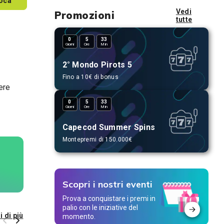
oca
Vedi
Promozioni
tutte
:
:
0
5
33
Giorni
Ore
Min
2° Mondo Pirots 5
Fino a 10€ di bonus
ere
:
:
0
5
33
Giorni
Ore
Min
Capecod Summer Spins
Montepremi di 150.000€
Scopri i nostri eventi
Prova a conquistare i premi in
palio con le iniziative del
 di più
momento.