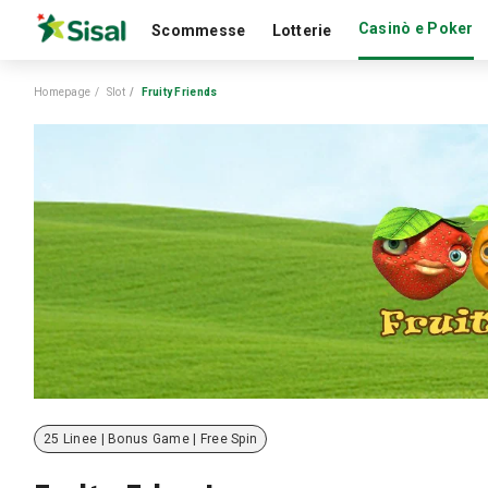
Casinò e Poker
Scommesse
Lotterie
Homepage
Slot
Fruity Friends
25 Linee | Bonus Game | Free Spin