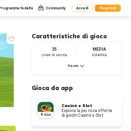
Programma fedeltà
Community
Accedi
Registrati
Caratteristiche di gioco
25
MEDIA
Linee di vincita
Volatilità
Più info
Gioca da app
Casinò e Slot
Esplora la più ricca offerta
di giochi Casinò e Slot.