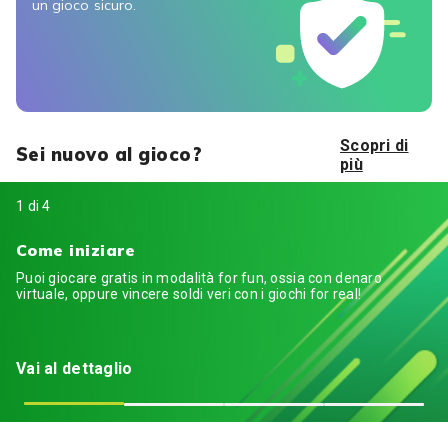
un gioco sicuro.
Scopri di
Sei nuovo al gioco?
più
1 di 4
Come iniziare
Puoi giocare gratis in modalità for fun, ossia con denaro
virtuale, oppure vincere soldi veri con i giochi for real!
Vai al dettaglio