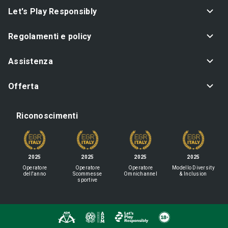
Let's Play Responsibly
Regolamenti e policy
Assistenza
Offerta
Riconoscimenti
2025
2025
2025
2025
Operatore
Operatore
Operatore
Modello Diversity
dell'anno
Scommesse
Omnichannel
& Inclusion
sportive