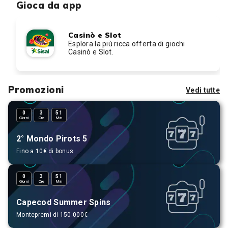
Gioca da app
Casinò e Slot
Esplora la più ricca offerta di giochi
Casinò e Slot.
Promozioni
Vedi tutte
:
:
0
3
51
Giorni
Ore
Min
2° Mondo Pirots 5
Fino a 10€ di bonus
:
:
0
3
51
Giorni
Ore
Min
Capecod Summer Spins
Montepremi di 150.000€