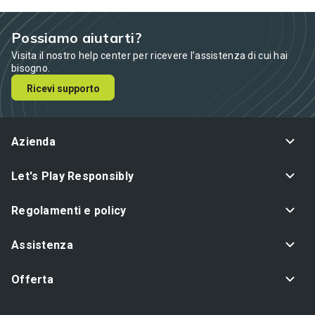
Possiamo aiutarti?
Visita il nostro help center per ricevere l’assistenza di cui hai
bisogno.
Ricevi supporto
Azienda
Let's Play Responsibly
Regolamenti e policy
Assistenza
Offerta