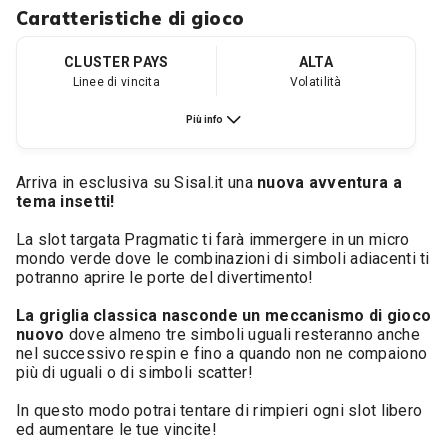
Caratteristiche di gioco
CLUSTER PAYS
ALTA
Linee di vincita
Volatilità
Più info
Arriva in esclusiva su Sisal.it una
nuova avventura a
tema insetti!
La slot targata Pragmatic ti farà immergere in un micro
mondo verde dove le combinazioni di simboli adiacenti ti
potranno aprire le porte del divertimento!
La griglia classica nasconde un meccanismo di gioco
nuovo
dove almeno tre simboli uguali resteranno anche
nel successivo respin e fino a quando non ne compaiono
più di uguali o di simboli scatter!
In questo modo potrai tentare di rimpieri ogni slot libero
ed aumentare le tue vincite!