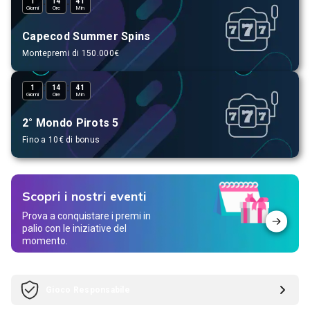
:
:
1
14
41
Giorni
Ore
Min
Capecod Summer Spins
Montepremi di 150.000€
:
:
1
14
41
Giorni
Ore
Min
2° Mondo Pirots 5
Fino a 10€ di bonus
Scopri i nostri eventi
Prova a conquistare i premi in
palio con le iniziative del
momento.
Gioco Responsabile