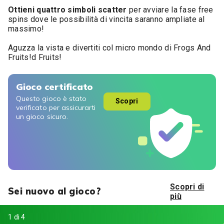
Ottieni quattro simboli scatter
per avviare la fase free
spins dove le possibilità di vincita saranno ampliate al
massimo!
Aguzza la vista e divertiti col micro mondo di Frogs And
Fruits!d Fruits!
Gioco certificato
Questo gioco è stato
Scopri
verificato per assicurarti
un gioco sicuro.
Scopri di
Sei nuovo al gioco?
più
1 di 4