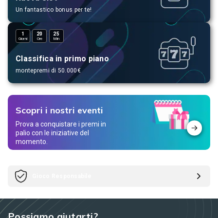
Un fantastico bonus per te!
:
:
1
20
25
Giorni
Ore
Min
Classifica in primo piano
montepremi di 50.000€
Scopri i nostri eventi
Prova a conquistare i premi in
palio con le iniziative del
momento.
Gioco Responsabile
Possiamo aiutarti?