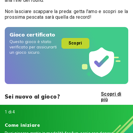
alla fine del round.
Non lasciare scappare la preda: getta l'amo e scopri se la
prossima pescata sarà quella da record!
Gioco certificato
Questo gioco è stato
Scopri
verificato per assicurarti
un gioco sicuro.
Scopri di
Sei nuovo al gioco?
più
1 di 4
Come iniziare