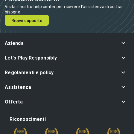
Visita il nostro help center per ricevere l’assistenza di cui hai
bisogno.
Ricevi supporto
Azienda
Let's Play Responsibly
Regolamenti e policy
Assistenza
Offerta
Riconoscimenti