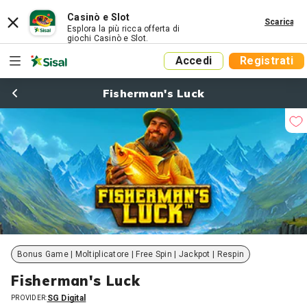
Casinò e Slot
Scarica
Esplora la più ricca offerta di
giochi Casinò e Slot.
Accedi
Registrati
Fisherman's Luck
Bonus Game | Moltiplicatore | Free Spin | Jackpot | Respin
Fisherman's Luck
SG Digital
PROVIDER: