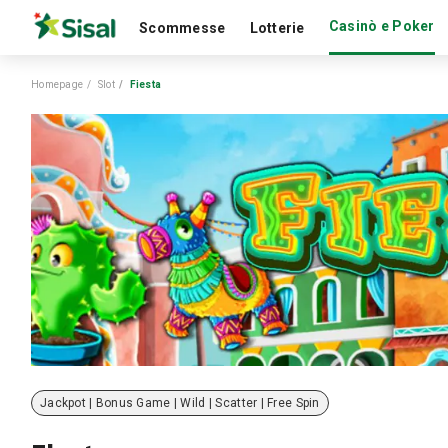
Casinò e Poker
Scommesse
Lotterie
Homepage
Slot
Fiesta
Jackpot | Bonus Game | Wild | Scatter | Free Spin