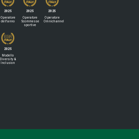
2025
2025
2025
Operatore
Operatore
Operatore
dell'anno
Scommesse
Omnichannel
sportive
2025
Modello
Diversity &
Inclusion