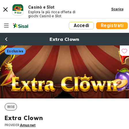
Casinò e Slot
Scarica
Esplora la più ricca offerta di
giochi Casinò e Slot.
Accedi
Registrati
Extra Clown
Esclusiva
Wild
Extra Clown
Amusnet
PROVIDER: