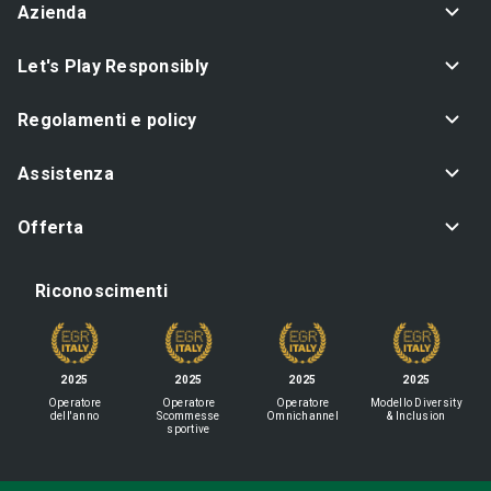
Azienda
Let's Play Responsibly
Regolamenti e policy
Assistenza
Offerta
Riconoscimenti
2025
2025
2025
2025
Operatore
Operatore
Operatore
Modello Diversity
dell'anno
Scommesse
Omnichannel
& Inclusion
sportive