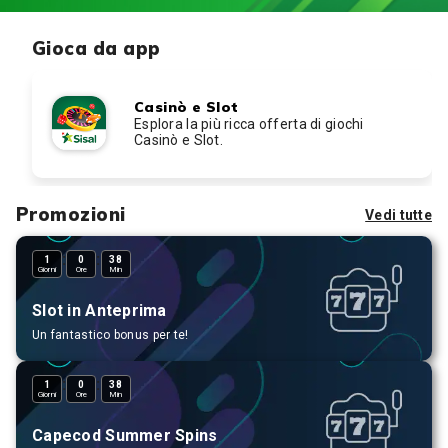
Gioca da app
Casinò e Slot
Esplora la più ricca offerta di giochi
Casinò e Slot.
Promozioni
Vedi tutte
:
:
1
0
38
Giorni
Ore
Min
Slot in Anteprima
Un fantastico bonus per te!
:
:
1
0
38
Giorni
Ore
Min
Capecod Summer Spins