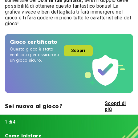
aumentare del
50% la tua puntata,
avrai il doppio delle
possibilità di ottenere questo fantastico bonus! La
grafica vivace e ben dettagliata ti farà immergere nel
gioco e ti farà godere in pieno tutte le caratteristiche del
gioco!
Gioco certificato
Questo gioco è stato
Scopri
verificato per assicurarti
un gioco sicuro.
Scopri di
Sei nuovo al gioco?
più
1 di 4
Come iniziare