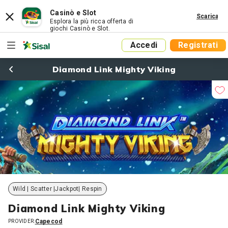
Casinò e Slot
Scarica
Esplora la più ricca offerta di
giochi Casinò e Slot.
Accedi
Registrati
Diamond Link Mighty Viking
Wild | Scatter |Jackpot| Respin
Diamond Link Mighty Viking
Capecod
PROVIDER: