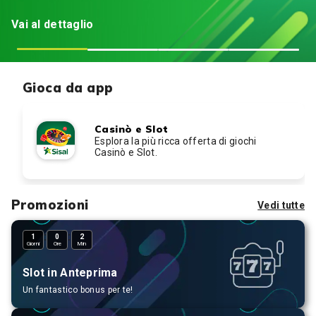
Vai al dettaglio
Gioca da app
Casinò e Slot
Esplora la più ricca offerta di giochi
Casinò e Slot.
Promozioni
Vedi tutte
:
:
1
0
2
Giorni
Ore
Min
Slot in Anteprima
Un fantastico bonus per te!