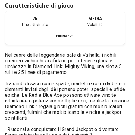
Caratteristiche di gioco
25
MEDIA
Linee di vincita
Volatilità
Più info
Nel cuore delle leggendarie sale di Valhalla, i nobili
guerrieri vichinghi si sfidano per ottenere gloria e
ricchezze in Diamond Link: Mighty Viking, una slot a 5
rulli e 25 linee di pagamento.
Tra simboli sacri come spade, martelli e corni da bere, i
diamanti inviati dagli dèi portano poteri speciali e sfide
epiche. Le Red e Blue Axe possono attivare vincite
istantanee o potenziare moltiplicatori, mentre la funzione
Diamond Link™ regala giochi gratuiti con moltiplicatori
crescenti, fulmini che moltiplicano le vincite e jackpot
scintillanti
. Riuscirai a conquistare il Grand Jackpot e diventare