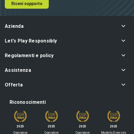
Ricevi supporto
Azienda
Let's Play Responsibly
Regolamenti e policy
Assistenza
Offerta
Riconoscimenti
2025
2025
2025
2025
Operatore
Operatore
Operatore
Modello Diversity