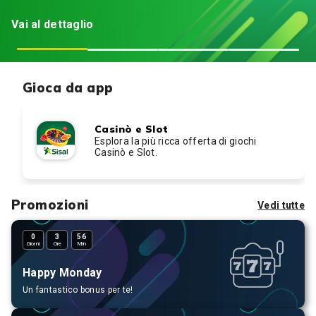
Vai al dettaglio
Gioca da app
Casinò e Slot
Esplora la più ricca offerta di giochi
Casinò e Slot.
Promozioni
Vedi tutte
:
:
0
3
56
Giorni
Ore
Min
Happy Monday
Un fantastico bonus per te!