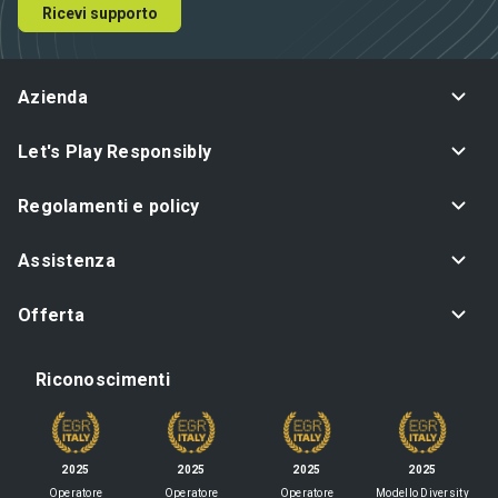
Ricevi supporto
Azienda
Let's Play Responsibly
Regolamenti e policy
Assistenza
Offerta
Riconoscimenti
2025
2025
2025
2025
Operatore
Operatore
Operatore
Modello Diversity