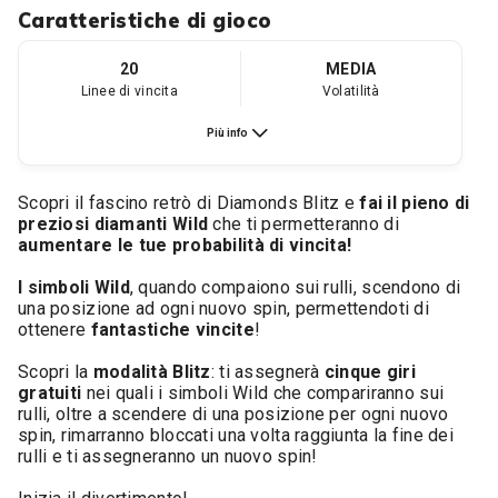
Caratteristiche di gioco
20
MEDIA
Linee di vincita
Volatilità
Più info
Scopri il fascino retrò di Diamonds Blitz e
fai il pieno di
preziosi diamanti Wild
che ti permetteranno di
aumentare le tue probabilità di vincita!
I simboli Wild
, quando compaiono sui rulli, scendono di
una posizione ad ogni nuovo spin, permettendoti di
ottenere
fantastiche vincite
!
Scopri la
modalità Blitz
: ti assegnerà
cinque giri
gratuiti
nei quali i simboli Wild che compariranno sui
rulli, oltre a scendere di una posizione per ogni nuovo
spin, rimarranno bloccati una volta raggiunta la fine dei
rulli e ti assegneranno un nuovo spin!