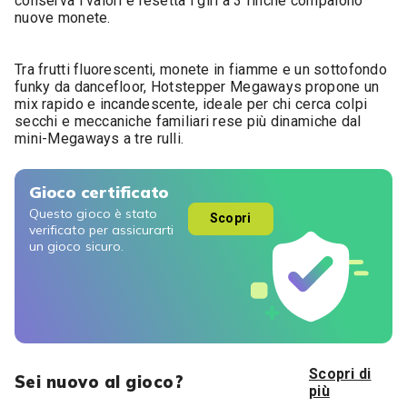
conserva i valori e resetta i giri a 3 finché compaiono
nuove monete.
Tra frutti fluorescenti, monete in fiamme e un sottofondo
funky da dancefloor, Hotstepper Megaways propone un
mix rapido e incandescente, ideale per chi cerca colpi
secchi e meccaniche familiari rese più dinamiche dal
mini-Megaways a tre rulli.
Gioco certificato
Questo gioco è stato
Scopri
verificato per assicurarti
un gioco sicuro.
Scopri di
Sei nuovo al gioco?
più