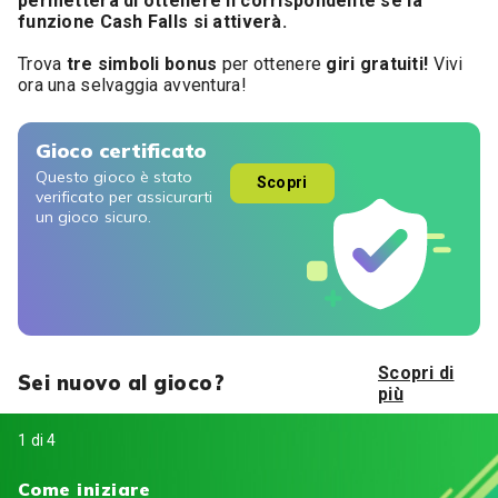
permetterà di ottenere il corrispondente se la
funzione Cash Falls si attiverà.
Trova
tre simboli bonus
per ottenere
giri gratuiti!
Vivi
ora una selvaggia avventura!
Gioco certificato
Questo gioco è stato
Scopri
verificato per assicurarti
un gioco sicuro.
Scopri di
Sei nuovo al gioco?
più
1 di 4
Come iniziare