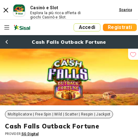
Casinò e Slot
Scarica
Esplora la più ricca offerta di
giochi Casinò e Slot.
Accedi
Registrati
Cash Falls Outback Fortune
Moltiplicatore | Free Spin | Wild | Scatter | Respin | Jackpot
Cash Falls Outback Fortune
SG Digital
PROVIDER: