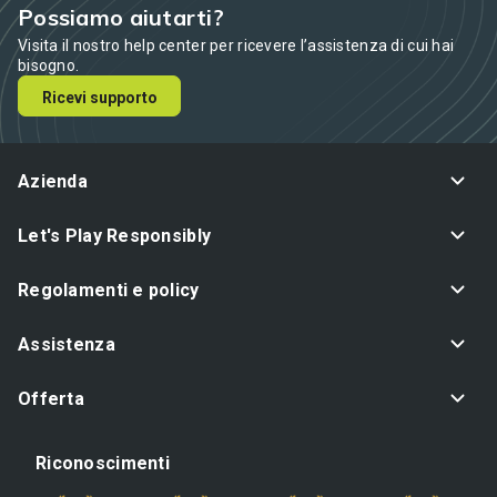
Possiamo aiutarti?
Visita il nostro help center per ricevere l’assistenza di cui hai
bisogno.
Ricevi supporto
Azienda
Let's Play Responsibly
Regolamenti e policy
Assistenza
Offerta
Riconoscimenti