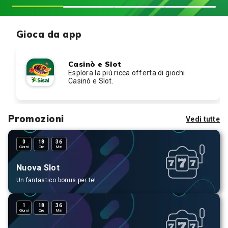
Gioca da app
Casinò e Slot
Esplora la più ricca offerta di giochi
Casinò e Slot.
Promozioni
Vedi tutte
:
:
0
18
36
Giorni
Ore
Min
Nuova Slot
Un fantastico bonus per te!
:
:
1
18
36
Giorni
Ore
Min