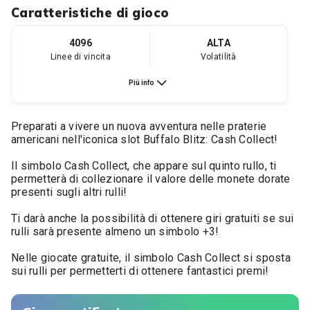
Caratteristiche di gioco
4096
ALTA
Linee di vincita
Volatilità
Più info
Preparati a vivere un nuova avventura nelle praterie
americani nell'iconica slot Buffalo Blitz: Cash Collect!
Il simbolo Cash Collect, che appare sul quinto rullo, ti
permetterà di collezionare il valore delle monete dorate
presenti sugli altri rulli!
Ti darà anche la possibilità di ottenere giri gratuiti se sui
rulli sarà presente almeno un simbolo +3!
Nelle giocate gratuite, il simbolo Cash Collect si sposta
sui rulli per permetterti di ottenere fantastici premi!