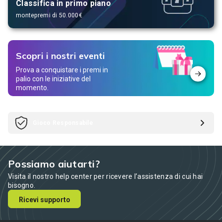
Classifica in primo piano
montepremi di 50.000€
Scopri i nostri eventi
Prova a conquistare i premi in
palio con le iniziative del
momento.
Gioco Responsabile
Possiamo aiutarti?
Visita il nostro help center per ricevere l’assistenza di cui hai
bisogno.
Ricevi supporto