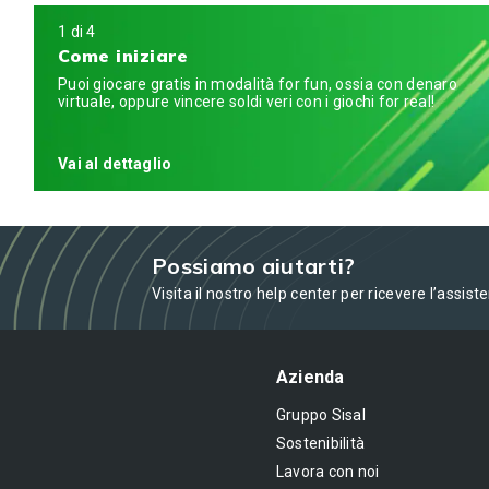
1 di 4
Come iniziare
Puoi giocare gratis in modalità for fun, ossia con denaro
virtuale, oppure vincere soldi veri con i giochi for real!
Vai al dettaglio
Possiamo aiutarti?
Visita il nostro help center per ricevere l’assist
Azienda
Gruppo Sisal
Sostenibilità
Lavora con noi