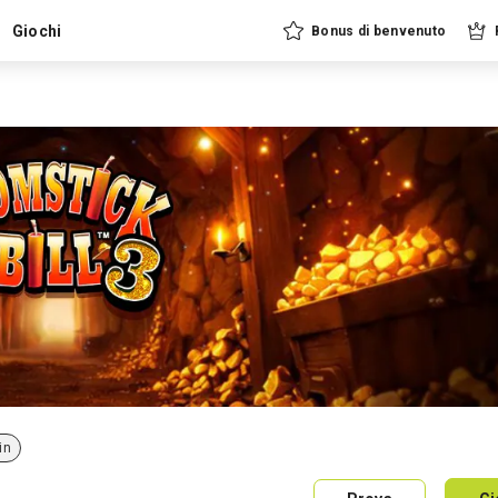
Giochi
Bonus di benvenuto
in