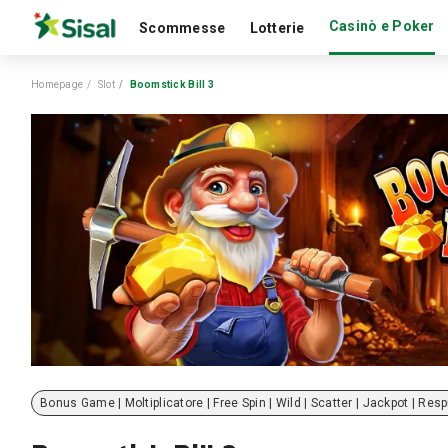
Casinò e Poker
Scommesse
Lotterie
Homepage
Slot
Boomstick Bill 3
Bonus Game | Moltiplicatore | Free Spin | Wild | Scatter | Jackpot | Resp