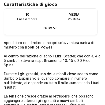
Caratteristiche di gioco
10
MEDIA
Linee di vincita
Volatilità
Più info
Apri il libro del destino e scopri un'avventura carica di
mistero con
Book of Power
!
Al centro dell’azione ci sono i Libri Scatter, che con 3, 4 o
5 simboli attivano rispettivamente 10, 15 o 20 Free
Spins.
Durante i giri gratuiti, uno dei simboli viene scelto come
Simbolo Espansivo e, quando compare in numero
sufficiente, si espande su tutto il rullo aumentando i tuoi
risultati.
La tensione cresce grazie ai retriggers, che possono
aggiungere ulteriori giri gratuiti e nuovi simboli