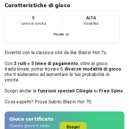
Caratteristiche di gioco
5
ALTA
Linee di vincita
Volatilità
Più info
Divertiti con la classica slot da Bar Blazin Hot 7s.
Con
3 rulli
e
5 linee di pagamento
, oltre al gioco
tradizionale, potrai trovare 6
diverse modalità di gioco
che ti aiuteranno ad aumentare le tue probabilità di
vincita.
Scopri anche le
funzioni speciali Ciliegia
ei
Free Spins
.
Cosa aspetti? Prova Subito Blazin Hot 7S.
Gioco certificato
Questo gioco è stato
Scopri