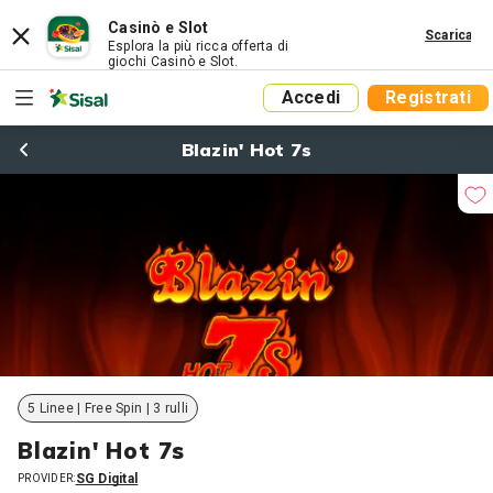
Casinò e Slot
Scarica
Esplora la più ricca offerta di
giochi Casinò e Slot.
Accedi
Registrati
Blazin' Hot 7s
5 Linee | Free Spin | 3 rulli
Blazin' Hot 7s
SG Digital
PROVIDER: