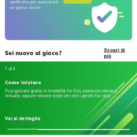
verificato per assicurarti
un gioco sicuro.
Scopri di
Sei nuovo al gioco?
più
1 di 4
Come iniziare
Puoi giocare gratis in modalità for fun, ossia con denaro
virtuale, oppure vincere soldi veri con i giochi for real!
Vai al dettaglio