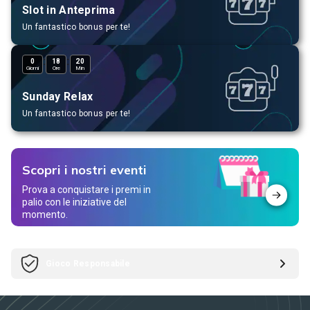
Slot in Anteprima
Un fantastico bonus per te!
:
:
0
18
20
Giorni
Ore
Min
Sunday Relax
Un fantastico bonus per te!
Scopri i nostri eventi
Prova a conquistare i premi in
palio con le iniziative del
momento.
Gioco Responsabile