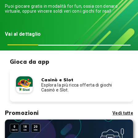
Puoi giocare gratis in modalità for fun, ossia con denaro
virtuale, oppure vincere soldi veri con i giochi for real!
Vai al dettaglio
Gioca da app
Casinò e Slot
Esplora la più ricca offerta di giochi
Casinò e Slot.
Promozioni
Vedi tutte
:
:
0
18
20
Giorni
Ore
Min