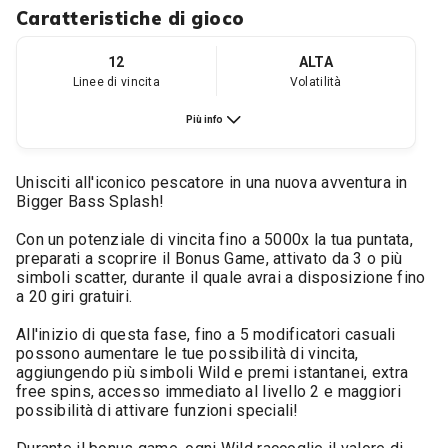
Caratteristiche di gioco
12
ALTA
Linee di vincita
Volatilità
Più info
Unisciti all'iconico pescatore in una nuova avventura in
Bigger Bass Splash!
Con un potenziale di vincita fino a 5000x la tua puntata,
preparati a scoprire il Bonus Game, attivato da 3 o più
simboli scatter, durante il quale avrai a disposizione fino
a 20 giri gratuiri.
All'inizio di questa fase, fino a 5 modificatori casuali
possono aumentare le tue possibilità di vincita,
aggiungendo più simboli Wild e premi istantanei, extra
free spins, accesso immediato al livello 2 e maggiori
possibilità di attivare funzioni speciali!