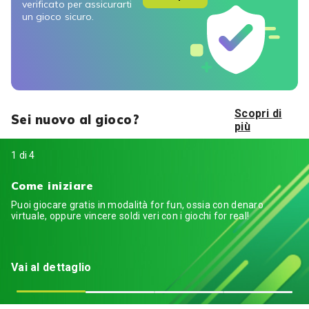
verificato per assicurarti
un gioco sicuro.
Scopri di
Sei nuovo al gioco?
più
1 di 4
Come iniziare
Puoi giocare gratis in modalità for fun, ossia con denaro
virtuale, oppure vincere soldi veri con i giochi for real!
Vai al dettaglio