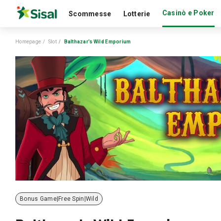
Casinò e Poker
Scommesse
Lotterie
Homepage
Slot
Balthazar’s Wild Emporium
Bonus Game|Free Spin|Wild