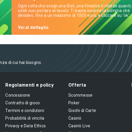
Ogni volta che scegli una Slot, una finestra ti chiede quanti
soldi vuoi portare al tavolo. Ti basta inserire la somma che
desideri, fino a un massimo di 1000 euro, e cliccare su ‘ok’.
Vai al dettaglio
enza di cui hai bisogno.
Regolamenti e policy
Offerta
Concessione
Scommesse
Contratto di gioco
Poker
Termini e condizioni
Giochi di Carte
Probabilità di vincita
Casinò
Privacy e Data Ethics
Casinò Live