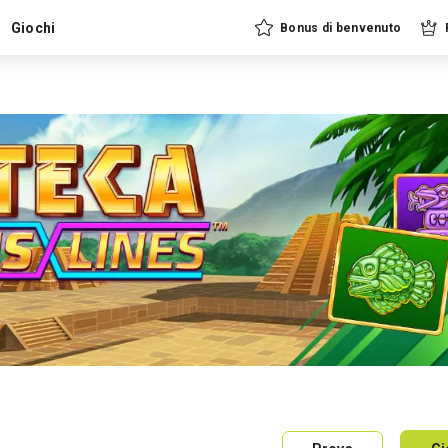
Giochi
Bonus di benvenuto