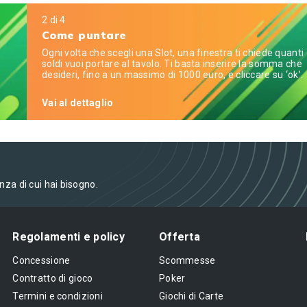
2 di 4
Come puntare
Ogni volta che scegli una Slot, una finestra ti chiede quanti
soldi vuoi portare al tavolo. Ti basta inserire la somma che
desideri, fino a un massimo di 1000 euro, e cliccare su ‘ok’.
Vai al dettaglio
enza di cui hai bisogno.
Regolamenti e policy
Offerta
Concessione
Scommesse
Contratto di gioco
Poker
Termini e condizioni
Giochi di Carte