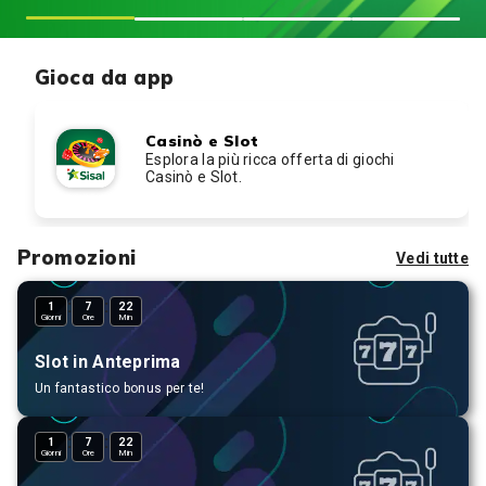
Gioca da app
Casinò e Slot
Esplora la più ricca offerta di giochi
Casinò e Slot.
Promozioni
Vedi tutte
:
:
1
7
22
Giorni
Ore
Min
Slot in Anteprima
Un fantastico bonus per te!
:
:
1
7
22
Giorni
Ore
Min