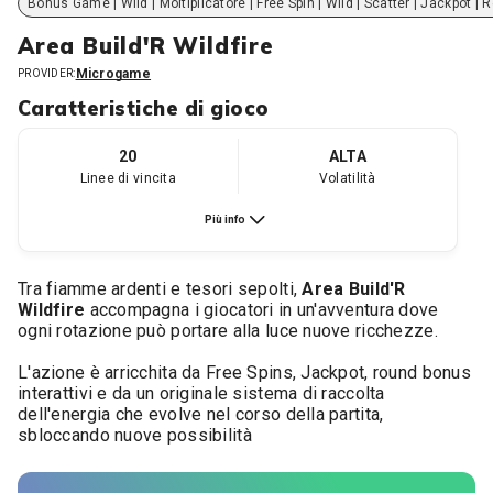
Bonus Game | Wild | Moltiplicatore | Free Spin | Wild | Scatter | Jackpot | 
Area Build'R Wildfire
Microgame
PROVIDER:
Caratteristiche di gioco
20
ALTA
Linee di vincita
Volatilità
Più info
Tra fiamme ardenti e tesori sepolti,
Area Build'R
Wildfire
accompagna i giocatori in un'avventura dove
ogni rotazione può portare alla luce nuove ricchezze.
L'azione è arricchita da Free Spins, Jackpot, round bonus
interattivi e da un originale sistema di raccolta
dell'energia che evolve nel corso della partita,
sbloccando nuove possibilità