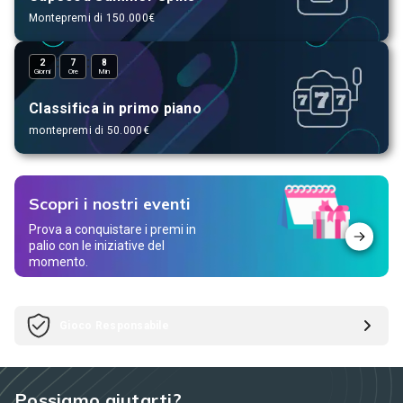
Montepremi di 150.000€
:
:
2
7
8
Giorni
Ore
Min
Classifica in primo piano
montepremi di 50.000€
Scopri i nostri eventi
Prova a conquistare i premi in
palio con le iniziative del
momento.
Gioco Responsabile
Possiamo aiutarti?