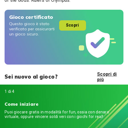
of the Gods: Rulers of Olympus.
Gioco certificato
Questo gioco è stato
Scopri
verificato per assicurarti
un gioco sicuro.
Scopri di
Sei nuovo al gioco?
più
1 di 4
Come iniziare
Puoi giocare gratis in modalità for fun, ossia con denaro
virtuale, oppure vincere soldi veri con i giochi for real!