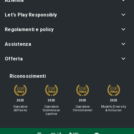
Azienda
Let's Play Responsibly
Regolamenti e policy
Assistenza
Offerta
Riconoscimenti
2025
2025
2025
2025
Operatore
Operatore
Operatore
Modello Diversity
dell'anno
Scommesse
Omnichannel
& Inclusion
sportive