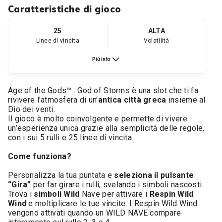
Caratteristiche di gioco
25
ALTA
Linee di vincita
Volatilità
Più info
Age of the Gods™ : God of Storms è una slot che ti fa
rivivere l'atmosfera di un'
antica città greca
insieme al
Dio dei venti.
Il gioco è molto coinvolgente e permette di vivere
un’esperienza unica grazie alla semplicità delle regole,
con i sui 5 rulli e 25 linee di vincita.
Come funziona?
Personalizza la tua puntata e
seleziona il pulsante
“Gira”
per far girare i rulli, svelando i simboli nascosti.
Trova i
simboli Wild
Nave per attivare i
Respin Wild
Wind
e moltiplicare le tue vincite. I Respin Wild Wind
vengono attivati quando un WILD NAVE compare