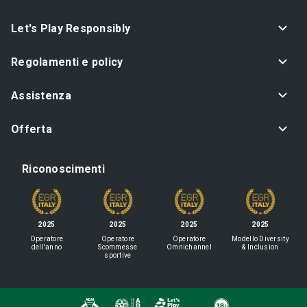
Let's Play Responsibly
Regolamenti e policy
Assistenza
Offerta
Riconoscimenti
2025
2025
2025
2025
Operatore
Operatore
Operatore
Modello Diversity
dell'anno
Scommesse
Omnichannel
& Inclusion
sportive