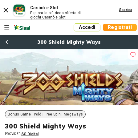
Casinò e Slot
Scarica
Esplora la più ricca offerta di
giochi Casinò e Slot.
Accedi
Registrati
300 Shield Mighty Ways
Bonus Game | Wild | Free Spin | Megaways
300 Shield Mighty Ways
SG Digital
PROVIDER: