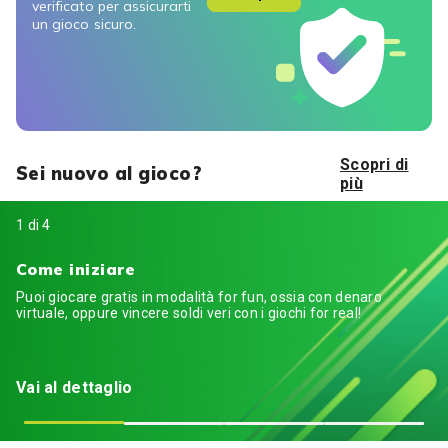
verificato per assicurarti
un gioco sicuro.
Scopri di
Sei nuovo al gioco?
più
1 di 4
Come iniziare
Puoi giocare gratis in modalità for fun, ossia con denaro
virtuale, oppure vincere soldi veri con i giochi for real!
Vai al dettaglio