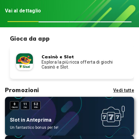
Vai al dettaglio
Gioca da app
Casinò e Slot
Esplora la più ricca offerta di giochi
Casinò e Slot.
Promozioni
Vedi tutte
:
:
0
11
52
Giorni
Ore
Min
Slot in Anteprima
Un fantastico bonus per te!