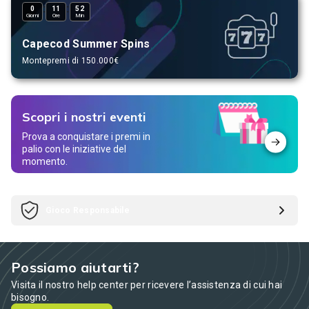
:
:
0
11
52
Giorni
Ore
Min
Capecod Summer Spins
Montepremi di 150.000€
Scopri i nostri eventi
Prova a conquistare i premi in
palio con le iniziative del
momento.
Gioco Responsabile
Possiamo aiutarti?
Visita il nostro help center per ricevere l’assistenza di cui hai
bisogno.