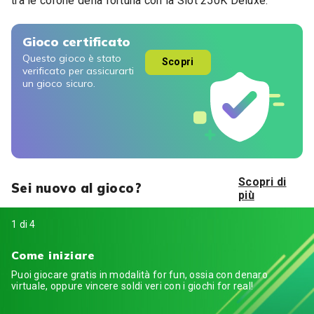
tra le corone della fortuna con la Slot 250K Deluxe.
Gioco certificato
Questo gioco è stato
Scopri
verificato per assicurarti
un gioco sicuro.
Scopri di
Sei nuovo al gioco?
più
1 di 4
Come iniziare
Puoi giocare gratis in modalità for fun, ossia con denaro
virtuale, oppure vincere soldi veri con i giochi for real!