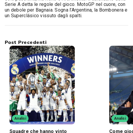
Serie A detta le regole del gioco. MotoGP nel cuore, con
un debole per Bagnaia. Sogna l’Argentina, la Bombonera e
un Superclásico vissuto dagli spalti.
Post Precedenti
Analisi
Analisi
Squadre che hanno vinto
Come gioc