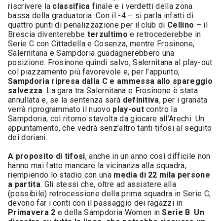
riscrivere la
classifica
finale e i verdetti della zona
bassa della graduatoria. Con il -4 – si parla infatti di
quattro punti di penalizzazione per il club di
Cellino
– il
Brescia diventerebbe
terzultimo
e retrocederebbe in
Serie C con Cittadella e Cosenza, mentre Frosinone,
Salernitana e Sampdoria guadagnerebbero una
posizione: Frosinone quindi salvo, Salernitana al play-out
col piazzamento più favorevole e, per l’appunto,
Sampdoria ripresa dalla C e ammessa allo spareggio
salvezza
. La gara tra Salernitana e Frosinone è stata
annullata e, se la sentenza sarà
definitiva
, per i granata
verrà riprogrammato il nuovo
play-out
contro la
Sampdoria, col ritorno stavolta da giocare all’Arechi. Un
appuntamento, che vedrà senz’altro tanti tifosi al seguito
dei doriani.
A proposito di tifosi
, anche in un anno così difficile non
hanno mai fatto mancare la vicinanza alla squadra,
riempiendo lo stadio con una
media di 22 mila persone
a partita
. Gli stessi che, oltre ad assistere alla
(possibile) retrocessione della prima squadra in Serie C,
devono far i conti con il passaggio dei ragazzi in
Primavera 2
e della Sampdoria Women in
Serie B
.
Un