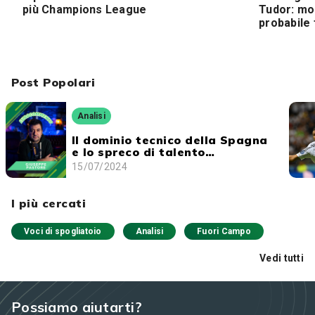
più Champions League
Tudor: mod
probabile
Post Popolari
Analisi
Il dominio tecnico della Spagna
e lo spreco di talento
dell'Inghilterra
15/07/2024
I più cercati
Voci di spogliatoio
Analisi
Fuori Campo
Vedi tutti
Possiamo aiutarti?