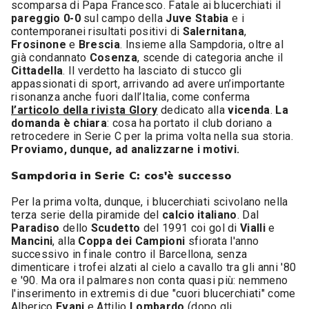
scomparsa di Papa Francesco. Fatale ai blucerchiati il
pareggio 0-0
sul campo della
Juve Stabia
e i
contemporanei risultati positivi di
Salernitana
,
Frosinone
e
Brescia
. Insieme alla Sampdoria, oltre al
già condannato
Cosenza
, scende di categoria anche il
Cittadella
. Il verdetto ha lasciato di stucco gli
appassionati di sport, arrivando ad avere un’importante
risonanza anche fuori dall’Italia, come conferma
l’articolo della rivista Glory
dedicato alla
vicenda
.
La
domanda è chiara
: cosa ha portato il club doriano a
retrocedere in Serie C per la prima volta nella sua storia.
Proviamo, dunque, ad analizzarne i motivi.
Sampdoria in Serie C: cos'è successo
Per la prima volta, dunque, i blucerchiati scivolano nella
terza serie della piramide del
calcio italiano
. Dal
Paradiso
dello
Scudetto
del 1991 coi gol di
Vialli
e
Mancini
, alla
Coppa dei Campioni
sfiorata l'anno
successivo in finale contro il Barcellona, senza
dimenticare i trofei alzati al cielo a cavallo tra gli anni '80
e '90. Ma ora il palmares non conta quasi più: nemmeno
l'inserimento in extremis di due "cuori blucerchiati" come
Alberico
Evani
e Attilio
Lombardo
(dopo gli