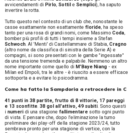
avvicendamenti di
Pirlo
,
Sottil
e
Semplici
), ha saputo
invertire la rotta.
Tutto questo nel contesto di un club che, nonostante le
casse esattamente non esattamente
floride
, ha speso
tanto per una rosa di grandi nomi, come Massimo
Coda
,
bomber più profili di tutti i tempi insieme a Stefan
Schwoch
. Al 'Menti' di Castellammare di Stabia,
Cragno
(altro nome da classifica di sinistra della Serie A) e
compagni, si sono presentati con le gambe "ingessate"
da una tensione tremenda e palpabile. Nemmeno un altro
nome importante come quello di
M'Baye Niang
- ex
Milan ed Empoli, tra le altre - è riuscito a essere efficace
sottoporta e a evitare lo psicodramma.
Come ha fatto la Sampdoria a retrocedere in C
41 punti in 38 partite, frutto di 8 vittorie, 17 pareggi
e 13 sconfitte
.
38 gol all'attivo, 49 subiti
. Sono questi
i
numeri
di una stagione
fallimentare
sotto ogni punto
di vista. E pensare che, dopo l'eliminazione la turno
preliminare dei play-off della stagione 2023/24, tutto
sembrava pronto per una stagione di vertice, con la