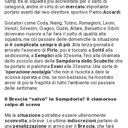
Samp tra le squadre più accreditate per il salto di
categoria, anche in virtù di un
mercato
importante
portato avanti dal neo-direttore sportivo Pietro
Accardi
.
Giocatori come Coda, Niang, Tutino, Romagnoli, Leoni,
Venuti, Silvestri, Cragno, Oudin, Altare, Beruatto e Sibilli
dovevano riuscire a far fare il salto di qualità alla
squadra, ma col passare delle domeniche la situazione
si è complicata sempre di più
. Alla terza giornata è
arrivato l'esonero di
Pirlo
, poi è toccato a
Sottil
alla
sedicesima, a
Semplici
alla 32esima, fino alla chiamata
dello zoccolo duro della
Sampdoria dello Scudetto
che
ha portato in panchina
Evani
alla 33esima. Una sorta di
"operazione nostalgia"
che non è riuscita a dare la
scossa sperata e che, se non bastasse, ha mostrato
ancor di più la fragilità di tutto l'ambiente col passare
delle settimane.
Il Brescia “salva” la Sampdoria? Il clamoroso
colpo di scena
Ma la
situazione
potrebbe essere ulteriormente
sconvolta
, a breve. Le ultime
indiscrezioni
parlano di
una
penalizzazione
in arrivo per il
Brescia
, che farà