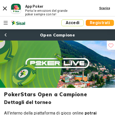
App Poker
Scarica
Porta le emozioni del grande
poker sempre con te!
Accedi
Registrati
Open Campione
PokerStars Open a Campione
Dettagli del torneo
All’interno della piattaforma di gioco online
potrai