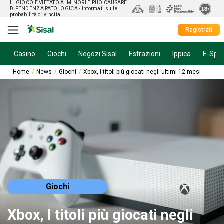
IL GIOCO È VIETATO AI MINORI E PUÒ CAUSARE
DIPENDENZA PATOLOGICA
- Informati sulle
probabilità di vincita
Registrati
Casino
Giochi
Negozi Sisal
Estrazioni
Ippica
E-Spor
Home
News
Giochi
Xbox, I titoli più giocati negli ultimi 12 mesi
Giochi
Xbox, I titoli più giocati negli