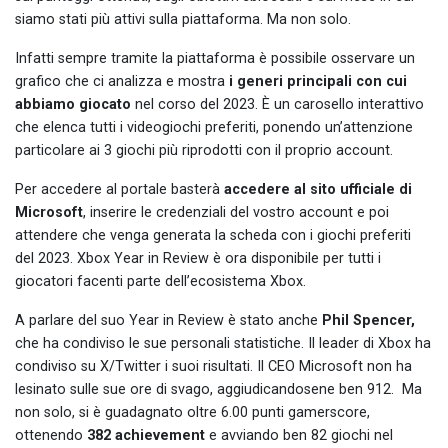
siamo stati più attivi sulla piattaforma. Ma non solo.
Infatti sempre tramite la piattaforma è possibile osservare un
grafico che ci analizza e mostra
i generi principali con cui
abbiamo giocato
nel corso del 2023. È un carosello interattivo
che elenca tutti i videogiochi preferiti, ponendo un’attenzione
particolare ai 3 giochi più riprodotti con il proprio account.
Per accedere al portale basterà
accedere al sito ufficiale di
Microsoft
, inserire le credenziali del vostro account e poi
attendere che venga generata la scheda con i giochi preferiti
del 2023. Xbox Year in Review è ora disponibile per tutti i
giocatori facenti parte dell’ecosistema Xbox.
A parlare del suo Year in Review è stato anche
Phil Spencer,
che ha condiviso le sue personali statistiche. Il leader di Xbox ha
condiviso su X/Twitter i suoi risultati. Il CEO Microsoft non ha
lesinato sulle sue ore di svago, aggiudicandosene ben 912. Ma
non solo, si è guadagnato oltre 6.00 punti gamerscore,
ottenendo
382 achievement
e avviando ben 82 giochi nel