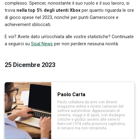
complesso. Spencer, nonostante il suo ruolo e il suo lavoro, si
trova
nella top 5% degli utenti Xbox
per quanto riguarda le ore
di gioco spese nel 2023, nonché per punti Gamerscore e
achievement sbloccati.
E voi? Avete dato un’occhiata alle vostre statistiche? Continuate
a seguirci su
Sisal News
per non perdere nessuna novità.
25 Dicembre 2023
Paolo Carta
Paolo collabora da anni con diversi
magazine online e riviste cartacee del
settore automotive. Appassionato di
cinema, viaggi e di sport, non disdegna
critiche e giudizi avversi alle serie tv.
Nato nel 1978 nella provincia capitolina,
è romano ma non romanista.