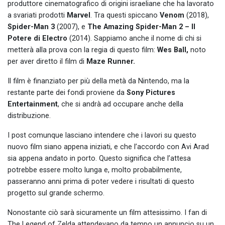
produttore cinematografico di origini israeliane che ha lavorato
a svariati prodotti
Marvel
. Tra questi spiccano
Venom
(2018),
Spider-Man 3
(2007), e
The Amazing Spider-Man 2 – Il
Potere di Electro
(2014). Sappiamo anche il nome di chi si
metterà alla prova con la regia di questo film:
Wes Ball,
noto
per aver diretto il film di
Maze Runner.
Il film è finanziato per più della metà da Nintendo, ma la
restante parte dei fondi proviene da
Sony Pictures
Entertainment
, che si andrà ad occupare anche della
distribuzione.
I post comunque lasciano intendere che i lavori su questo
nuovo film siano appena iniziati, e che l’accordo con Avi Arad
sia appena andato in porto. Questo significa che l’attesa
potrebbe essere molto lunga e, molto probabilmente,
passeranno anni prima di poter vedere i risultati di questo
progetto sul grande schermo.
Nonostante ciò sarà sicuramente un film attesissimo. I fan di
The Legend of Zelda attendevano da tempo un annuncio su un