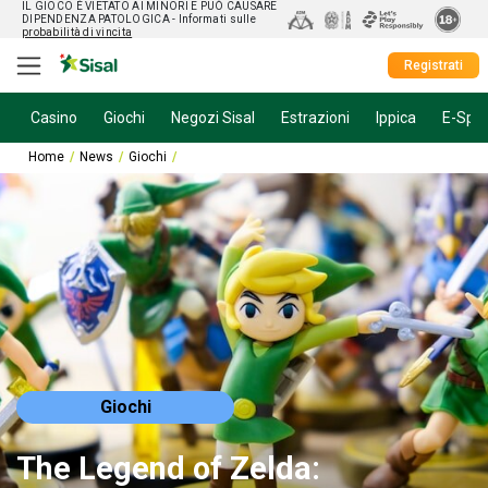
IL GIOCO È VIETATO AI MINORI E PUÒ CAUSARE
DIPENDENZA PATOLOGICA
- Informati sulle
probabilità di vincita
Registrati
Casino
Giochi
Negozi Sisal
Estrazioni
Ippica
E-Spor
Home
News
Giochi
The Legend of Zelda: annunciato il live action del 
Giochi
The Legend of Zelda: