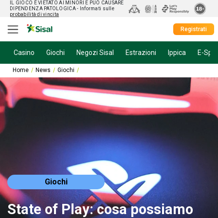
IL GIOCO È VIETATO AI MINORI E PUÒ CAUSARE
DIPENDENZA PATOLOGICA
- Informati sulle
probabilità di vincita
Registrati
Casino
Giochi
Negozi Sisal
Estrazioni
Ippica
E-Spor
Home
News
Giochi
State of Play: cosa possiamo aspettarci dall’evento
Giochi
State of Play: cosa possiamo