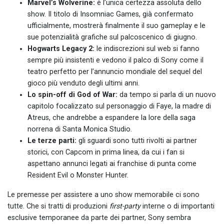
Marvel’s Wolverine:
è l’unica certezza assoluta dello
show. Il titolo di Insomniac Games, già confermato
ufficialmente, mostrerà finalmente il suo gameplay e le
sue potenzialità grafiche sul palcoscenico di giugno.
Hogwarts Legacy 2:
le indiscrezioni sul web si fanno
sempre più insistenti e vedono il palco di Sony come il
teatro perfetto per l’annuncio mondiale del sequel del
gioco più venduto degli ultimi anni.
Lo spin-off di God of War:
da tempo si parla di un nuovo
capitolo focalizzato sul personaggio di Faye, la madre di
Atreus, che andrebbe a espandere la lore della saga
norrena di Santa Monica Studio.
Le terze parti:
gli sguardi sono tutti rivolti ai partner
storici, con Capcom in prima linea, da cui i fan si
aspettano annunci legati ai franchise di punta come
Resident Evil o Monster Hunter.
Le premesse per assistere a uno show memorabile ci sono
tutte. Che si tratti di produzioni
first-party
interne o di importanti
esclusive temporanee da parte dei partner, Sony sembra