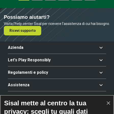
Possiamo aiutarti?
Visita l’help center Sisal per ricevere l’assistenza di cui hai bisogno.
Ricevi supporto
Azienda
Let's Play Responsibly
Regolamenti e policy
Assistenza
Offerta
Sisal mette al centro la tua
privacy: scegli tu quali dati
Riconoscimenti