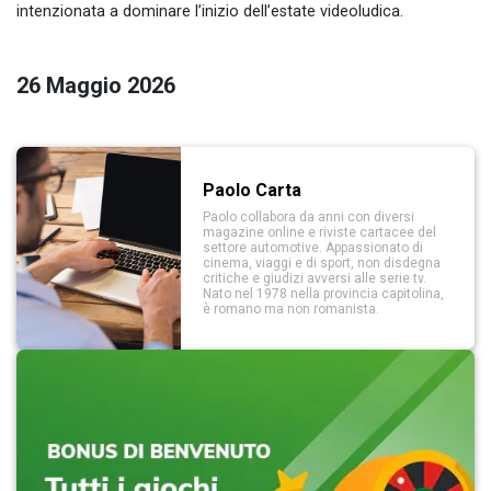
intenzionata a dominare l’inizio dell’estate videoludica.
26 Maggio 2026
Paolo Carta
Paolo collabora da anni con diversi
magazine online e riviste cartacee del
settore automotive. Appassionato di
cinema, viaggi e di sport, non disdegna
critiche e giudizi avversi alle serie tv.
Nato nel 1978 nella provincia capitolina,
è romano ma non romanista.