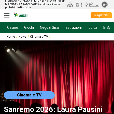
IL GIOCO È VIETATO AI MINORI E PUÒ CAUSARE
DIPENDENZA PATOLOGICA
- Informati sulle
probabilità di vincita
Registrati
Casino
Giochi
Negozi Sisal
Estrazioni
Ippica
E-Spor
Home
News
Cinema e TV
Sanremo 2026: Laura Pausini sarà sul palco c
Cinema e TV
Sanremo 2026: Laura Pausini