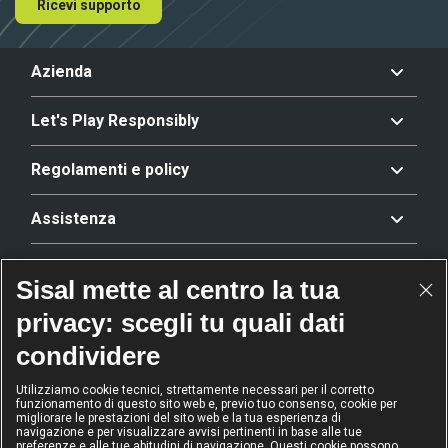
Ricevi supporto
Azienda
Let's Play Responsibly
Regolamenti e policy
Assistenza
Offerta
Sisal mette al centro la tua
privacy: scegli tu quali dati
Riconoscimenti
condividere
Utilizziamo cookie tecnici, strettamente necessari per il corretto
funzionamento di questo sito web e, previo tuo consenso, cookie per
2024
2024
2024
2024
migliorare le prestazioni del sito web e la tua esperienza di
Operatore
Operatore
Operatore di
Modello
navigazione e per visualizzare avvisi pertinenti in base alle tue
dell'anno
Scommesse
gioco sicuro
Diversity &
preferenze e alle tue abitudini di navigazione. Questi cookie possono