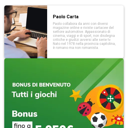
Paolo Carta
Paolo collabora da anni con diversi
magazine online e riviste cartacee del
settore automotive. Appassionato di
cinema, viaggi e di sport, non disdegna
critiche e giudizi avversi alle serie tv.
Nato nel 1978 nella provincia capitolina,
è romano ma non romanista.