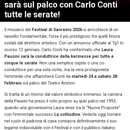
sarà sul palco con Carlo Conti
tutte le serate!
Il mosaico del
Festival di Sanremo 2026
si arricchisce di un
tassello fondamentale, forse il più prestigioso tra quelli finora
svelati dal direttore artistico. Con un annuncio ufficiale al Tg1 lo
scorso 12 gennaio, Carlo Conti ha confermato che
Laura
Pausini sarà la conduttrice della kermesse per tutte e
cinque le serate
. Non una semplice ospite o una co-
conduttrice per una sola notte, ma la vera protagonista
femminile che affiancherà Conti da
martedì 24 a sabato 28
febbraio
sul palco del Teatro Ariston.
Si tratta di un ritorno dal valore simbolico immenso: la carriera
della Pausini ha preso il volo proprio su quel palco nel 1993,
quando una giovanissima Laura vinse tra le “Nuove Proposte”
con l’immortale successo
La solitudine
. Vederla oggi tornare
nel ruolo di padrona di casa consacra definitivamente il suo
legame indissolubile con il Festival e con il pubblico italiano.