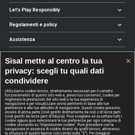
Let's Play Responsibly
Regolamenti e policy
Assistenza
Offerta
Sisal mette al centro la tua
privacy: scegli tu quali dati
Riconoscimenti
condividere
Utilizziamo cookie tecnici, strettamente necessari per il corretto
funzionamento di questo sito web e, previo tuo consenso, cookie per
2024
2024
2024
2024
migliorare le prestazioni del sito web e la tua esperienza di
Operatore
Operatore
Operatore di
Modello
navigazione e per visualizzare avvisi pertinenti in base alle tue
dell'anno
Scommesse
gioco sicuro
Diversity &
preferenze e alle tue abitudini di navigazione. Questi cookie possono
sportive
Inclusion
essere di prima parte (cioè gestiti direttamente da noi) o di terze parti
(cioè gestiti da terze parti di fiducia). Puoi scegliere se accettare tutti i
cookie oppure puoi selezionare le tue preferenze per ogni categoria di
cookie cliccando su "Impostazioni cookie". Puoi procedere con la
navigazione in assenza di cookie diversi da quelli tecnici, attraverso
la chiusura di questo banner (cliccando sulla “X”). Per maggiori