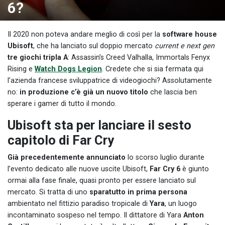
6?
Il 2020 non poteva andare meglio di così per la
software house
Ubisoft
, che ha lanciato sul doppio mercato
current e next gen
tre giochi tripla A
: Assassin’s Creed Valhalla, Immortals Fenyx
Rising e
Watch Dogs Legion
. Credete che si sia fermata qui
l’azienda francese sviluppatrice di videogiochi? Assolutamente
no:
in produzione c’è già un nuovo titolo
che lascia ben
sperare i gamer di tutto il mondo.
Ubisoft sta per lanciare il sesto
capitolo di Far Cry
Già precedentemente annunciato
lo scorso luglio durante
l’evento dedicato alle nuove uscite Ubisoft,
Far Cry 6
è giunto
ormai alla fase finale, quasi pronto per essere lanciato sul
mercato. Si tratta di uno
sparatutto in prima persona
ambientato nel fittizio paradiso tropicale di
Yara
, un luogo
incontaminato sospeso nel tempo. Il dittatore di Yara
Anton