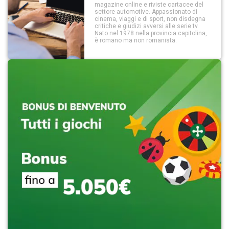
magazine online e riviste cartacee del
settore automotive. Appassionato di
cinema, viaggi e di sport, non disdegna
critiche e giudizi avversi alle serie tv.
Nato nel 1978 nella provincia capitolina,
è romano ma non romanista.