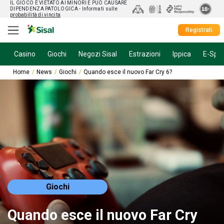
IL GIOCO È VIETATO AI MINORI E PUÒ CAUSARE
DIPENDENZA PATOLOGICA
- Informati sulle
probabilità di vincita
Registrati
Casino
Giochi
Negozi Sisal
Estrazioni
Ippica
E-Spor
Home
News
Giochi
Quando esce il nuovo Far Cry 6?
Giochi
Quando esce il nuovo Far Cry