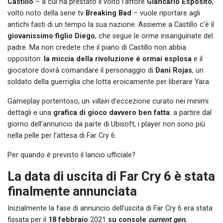
Castillo
– a cui ha prestato il volto l’attore
Giancarlo Esposito
,
volto noto della serie tv
Breaking Bad
– vuole riportare agli
antichi fasti di un tempo la sua nazione. Assieme a Castillo c’è il
giovanissimo figlio Diego
, che segue le orme insanguinate del
padre. Ma non credete che il piano di Castillo non abbia
oppositori:
la miccia della rivoluzione è ormai esplosa
e il
giocatore dovrà comandare il personaggio di
Dani Rojas
, un
soldato della guerriglia che lotta eroicamente per liberare Yara.
Gameplay portentoso, un
villain
d’eccezione curato nei minimi
dettagli e una
grafica di gioco davvero ben fatta
: a partire dal
giorno dell’annuncio da parte di Ubisoft, i player non sono più
nella pelle per l’attesa di Far Cry 6.
Per quando è previsto il lancio ufficiale?
La data di uscita di Far Cry 6 è stata
finalmente annunciata
Inizialmente la fase di annuncio dell’uscita di Far Cry 6 era stata
fissata per il
18 febbraio
2021
su console
current gen
,