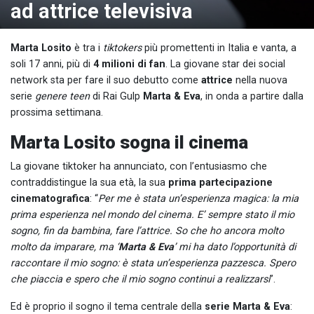
ad attrice televisiva
Marta Losito
è tra i
tiktokers
più promettenti in Italia e vanta, a
soli 17 anni, più di
4 milioni di fan
. La giovane star dei social
network sta per fare il suo debutto come
attrice
nella nuova
serie
genere teen
di Rai Gulp
Marta & Eva
, in onda a partire dalla
prossima settimana.
Marta Losito sogna il cinema
La giovane tiktoker ha annunciato, con l’entusiasmo che
contraddistingue la sua età, la sua
prima partecipazione
cinematografica
: “
Per me è stata un’esperienza magica: la mia
prima esperienza nel mondo del cinema. E’ sempre stato il mio
sogno, fin da bambina, fare l’attrice. So che ho ancora molto
molto da imparare, ma ‘
Marta & Eva
’ mi ha dato l’opportunità di
raccontare il mio sogno: è stata un’esperienza pazzesca. Spero
che piaccia e spero che il mio sogno continui a realizzarsi
”.
Ed è proprio il sogno il tema centrale della
serie Marta & Eva
: