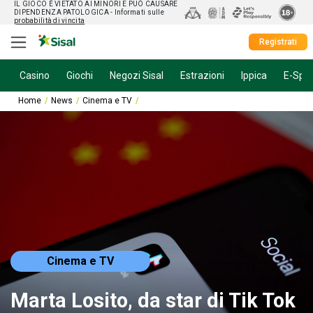
IL GIOCO È VIETATO AI MINORI E PUÒ CAUSARE
DIPENDENZA PATOLOGICA
- Informati sulle
probabilità di vincita
Registrati
Casino
Giochi
Negozi Sisal
Estrazioni
Ippica
E-Spor
Home
News
Cinema e TV
Marta Losito, da star di Tik Tok ad attrice tel
Cinema e TV
Marta Losito, da star di Tik Tok