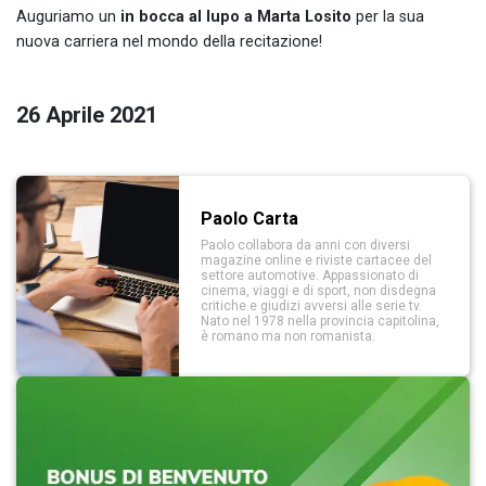
Auguriamo un
in bocca al lupo a Marta Losito
per la sua
nuova carriera nel mondo della recitazione!
26 Aprile 2021
Paolo Carta
Paolo collabora da anni con diversi
magazine online e riviste cartacee del
settore automotive. Appassionato di
cinema, viaggi e di sport, non disdegna
critiche e giudizi avversi alle serie tv.
Nato nel 1978 nella provincia capitolina,
è romano ma non romanista.