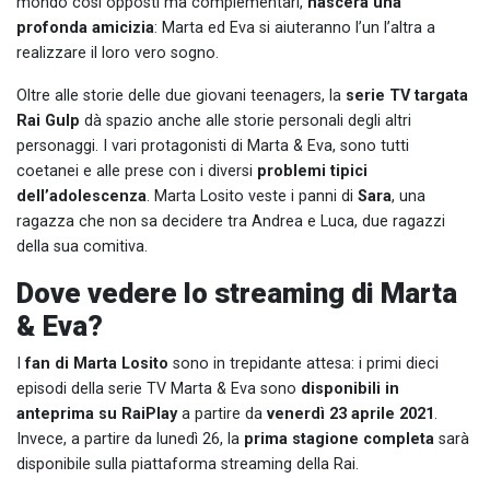
mondo così opposti ma complementari,
nascerà una
profonda amicizia
: Marta ed Eva si aiuteranno l’un l’altra a
realizzare il loro vero sogno.
Oltre alle storie delle due giovani teenagers, la
serie TV targata
Rai Gulp
dà spazio anche alle storie personali degli altri
personaggi. I vari protagonisti di Marta & Eva, sono tutti
coetanei e alle prese con i diversi
problemi tipici
dell’adolescenza
. Marta Losito veste i panni di
Sara
, una
ragazza che non sa decidere tra Andrea e Luca, due ragazzi
della sua comitiva.
Dove vedere lo streaming di Marta
& Eva?
I
fan di Marta Losito
sono in trepidante attesa: i primi dieci
episodi della serie TV Marta & Eva sono
disponibili in
anteprima su RaiPlay
a partire da
venerdì 23 aprile 2021
.
Invece, a partire da lunedì 26, la
prima stagione completa
sarà
disponibile sulla piattaforma streaming della Rai.