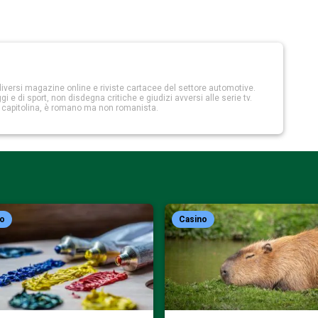
iversi magazine online e riviste cartacee del settore automotive.
 e di sport, non disdegna critiche e giudizi avversi alle serie tv.
a capitolina, è romano ma non romanista.
no
Casino