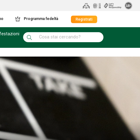
mo
Programma fedeltà
Registrati
festazioni