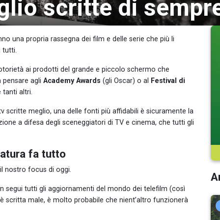
lio scritte di sempr
no una propria rassegna dei film e delle serie che più li
tutti.
otorietà ai prodotti del grande e piccolo schermo che
n pensare agli
Academy Awards
(gli Oscar) o al
Festival di
e tanti altri.
 tv scritte meglio, una delle fonti più affidabili è sicuramente la
zione a difesa degli sceneggiatori di TV e cinema, che tutti gli
atura fa tutto
l nostro focus di oggi.
Ar
 segui tutti gli aggiornamenti del mondo dei telefilm (così
scritta male, è molto probabile che nient’altro funzionerà