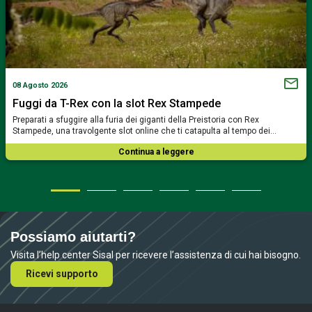
08 Agosto 2026
Fuggi da T-Rex con la slot Rex Stampede
Preparati a sfuggire alla furia dei giganti della Preistoria con Rex
Stampede, una travolgente slot online che ti catapulta al tempo dei…
Continua a leggere
Possiamo aiutarti?
Visita l’help center Sisal per ricevere l’assistenza di cui hai bisogno.
Ricevi supporto