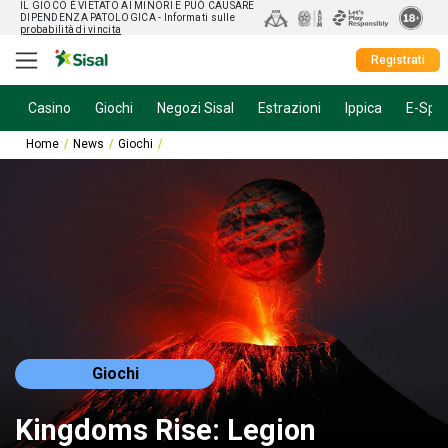
IL GIOCO È VIETATO AI MINORI E PUÒ CAUSARE
DIPENDENZA PATOLOGICA
- Informati sulle
probabilità di vincita
Registrati
Casino
Giochi
Negozi Sisal
Estrazioni
Ippica
E-Spor
Home
News
Giochi
Kingdoms Rise: Legion Uprising, la nuova slot su S
Giochi
Kingdoms Rise: Legion