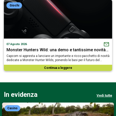
Giochi
07 Agosto 2026
Monster Hunters Wild: una demo e tantissime novità…
Capcom si appresta a lanciare un importante e ricco pacchetto di novità
dedicate a Monster Hunter Wilds, ponendo le basi per il futuro del…
Continua a leggere
In evidenza
Vedi tutte
Casino