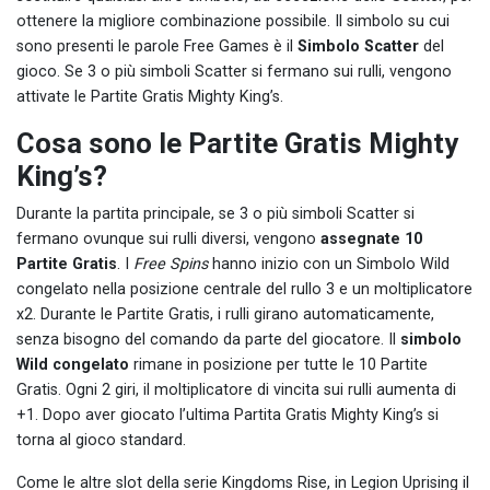
ottenere la migliore combinazione possibile. Il simbolo su cui
sono presenti le parole Free Games è il
Simbolo Scatter
del
gioco. Se 3 o più simboli Scatter si fermano sui rulli, vengono
attivate le Partite Gratis Mighty King’s.
Cosa sono le Partite Gratis Mighty
King’s?
Durante la partita principale, se 3 o più simboli Scatter si
fermano ovunque sui rulli diversi, vengono
assegnate 10
Partite Gratis
. I
Free Spins
hanno inizio con un Simbolo Wild
congelato nella posizione centrale del rullo 3 e un moltiplicatore
x2. Durante le Partite Gratis, i rulli girano automaticamente,
senza bisogno del comando da parte del giocatore. Il
simbolo
Wild congelato
rimane in posizione per tutte le 10 Partite
Gratis. Ogni 2 giri, il moltiplicatore di vincita sui rulli aumenta di
+1. Dopo aver giocato l’ultima Partita Gratis Mighty King’s si
torna al gioco standard.
Come le altre slot della serie Kingdoms Rise, in Legion Uprising il