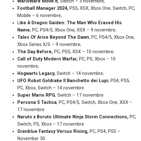
WarioWare Move It
, Switch – 3 novembre;
Football Manager 2024,
PS5, XSX, Xbox One, Switch, PC,
Mobile – 6 novembre;
L
ike A Dragon Gaiden: The Man Who Erased His
Name
, PC, PS4/5, Xbox One, XSX – 9 novembre;
Tales Of Arise Beyond The Dawn
, PC, PS4/5, Xbox One,
Xbox Series X/S – 9 novembre;
The Day Before,
PC, PS5, XSX – 10 novembre;
Call of Duty Modern Warfar,
PC, PS, Xbox – 10
novembre;
Hogwarts Legacy,
Switch – 14 novembre;
UFO Robot Goldrake Il Banchetto dei Lupi
, PS4, PS5,
PC, Xbox, Switch – 14 novembre
Super Mario RPG
, Switch – 17 novembre
Persona 5 Tactica
, PC, PS4/5, Switch, Xbox One, XSX –
17 novembre
Naruto x Boruto Ultimate Ninja Storm Connections,
PC,
Switch, PS, Xbox – 17 novembre
Granblue Fantasy Versus Rising,
PC, PS4, PS5 –
November 30