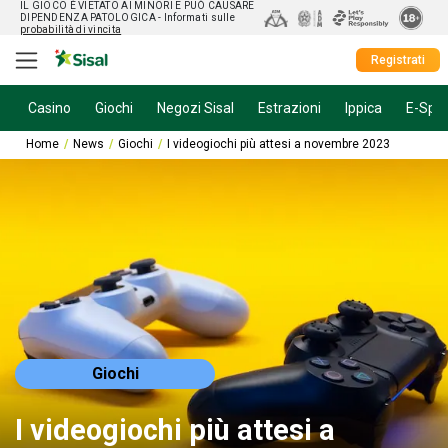
IL GIOCO È VIETATO AI MINORI E PUÒ CAUSARE
DIPENDENZA PATOLOGICA
- Informati sulle
probabilità di vincita
Registrati
Casino
Giochi
Negozi Sisal
Estrazioni
Ippica
E-Spor
Home
News
Giochi
I videogiochi più attesi a novembre 2023
Giochi
I videogiochi più attesi a