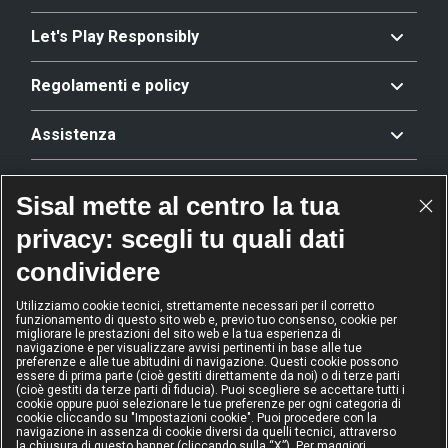
Let's Play Responsibly
Regolamenti e policy
Assistenza
Offerta
Sisal mette al centro la tua
privacy: scegli tu quali dati
Riconoscimenti
condividere
Utilizziamo cookie tecnici, strettamente necessari per il corretto
funzionamento di questo sito web e, previo tuo consenso, cookie per
2024
2024
2024
2024
migliorare le prestazioni del sito web e la tua esperienza di
Operatore
Operatore
Operatore di
Modello
navigazione e per visualizzare avvisi pertinenti in base alle tue
dell'anno
Scommesse
gioco sicuro
Diversity &
preferenze e alle tue abitudini di navigazione. Questi cookie possono
sportive
Inclusion
essere di prima parte (cioè gestiti direttamente da noi) o di terze parti
(cioè gestiti da terze parti di fiducia). Puoi scegliere se accettare tutti i
cookie oppure puoi selezionare le tue preferenze per ogni categoria di
cookie cliccando su "Impostazioni cookie". Puoi procedere con la
navigazione in assenza di cookie diversi da quelli tecnici, attraverso
la chiusura di questo banner (cliccando sulla “X”). Per maggiori