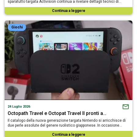
sparatutto targata Activision continua a rivelare dettagli tecnici di…
Continua a leggere
Giochi
24 Luglio 2026
Octopath Travel e Octopat Travel II pronti a…
Il catalogo della nuova generazione targata Nintendo si arricchisce di
due perle assolute del genere ruolistico giapponese. In occasione…
Continua a leggere