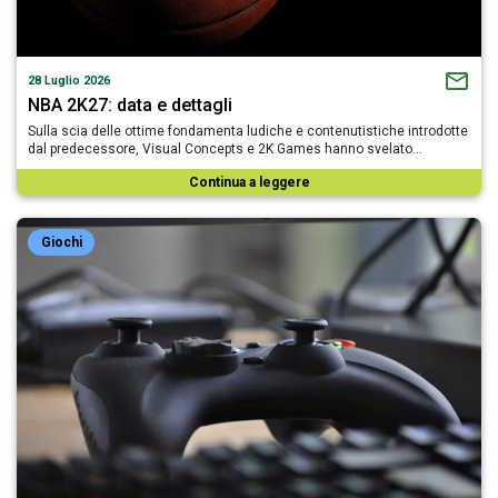
28 Luglio 2026
NBA 2K27: data e dettagli
Sulla scia delle ottime fondamenta ludiche e contenutistiche introdotte
dal predecessore, Visual Concepts e 2K Games hanno svelato…
Continua a leggere
Giochi