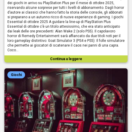
dei giochi in arrivo su PlayStation Plus per il mese di ottobre 2025,
riservando alcune sorprese per tutti i livelli di abbonamento. Dagli horror
d’autore ai classici che hanno fatto la storia delle console, gli abbonati
si preparano a un autunno ricco di nuove esperienze di gaming. I giochi
Essential di ottobre 2025 A guidare la line-up di PlayStation Plus
Essential di ottobre c’è un titolo attesissimo, che era stato anticipato
dai leak delle ore precedenti: Alan Wake 2 (solo PS5). Il capolavoro
horror di Remedy Entertainment sarà affiancato da due titoli noti per il
loro gameplay distintivo: Goat Simulator 3 (PS4 e PS5): Il folle simulatore
che permette ai giocatori di scatenare il caos nei panni di una capra.
Coco...
Continua a leggere
Giochi