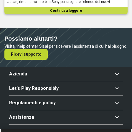
Japan, rimaniamo in orbita Sony per sfogliare l’elenco dei nuovi…
Continua a leggere
Possiamo aiutarti?
Visita l’help center Sisal per ricevere l’assistenza di cui hai bisogno.
Ricevi supporto
Azienda
Let's Play Responsibly
Regolamenti e policy
Assistenza
Offerta