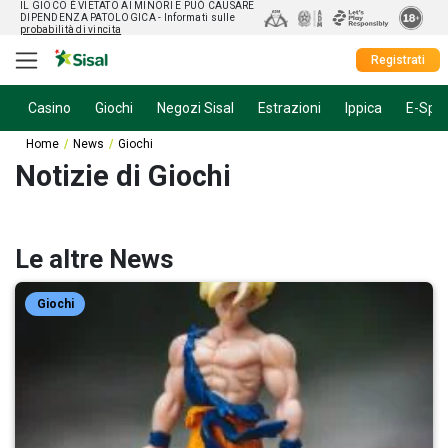
IL GIOCO È VIETATO AI MINORI E PUÒ CAUSARE
DIPENDENZA PATOLOGICA
- Informati sulle
probabilità di vincita
Registrati
Casino
Giochi
Negozi Sisal
Estrazioni
Ippica
E-Spor
Home
News
Giochi
Notizie di Giochi
Le altre News
Giochi