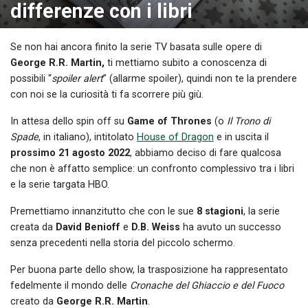
differenze con i libri
Se non hai ancora finito la serie TV basata sulle opere di
George R.R. Martin,
ti mettiamo subito a conoscenza di
possibili “
spoiler alert
” (allarme spoiler), quindi non te la prendere
con noi se la curiosità ti fa scorrere più giù.
In attesa dello spin off su
Game of Thrones
(o
Il Trono di
Spade
, in italiano), intitolato
House of Dragon
e in uscita il
prossimo 21 agosto 2022
, abbiamo deciso di fare qualcosa
che non è affatto semplice: un confronto complessivo tra i libri
e la serie targata HBO.
Premettiamo innanzitutto che con le sue
8 stagioni
, la serie
creata da
David Benioff
e
D.B. Weiss
ha avuto un successo
senza precedenti nella storia del piccolo schermo.
Per buona parte dello show, la trasposizione ha rappresentato
fedelmente il mondo delle
Cronache del Ghiaccio e del Fuoco
creato da
George R.R. Martin
.