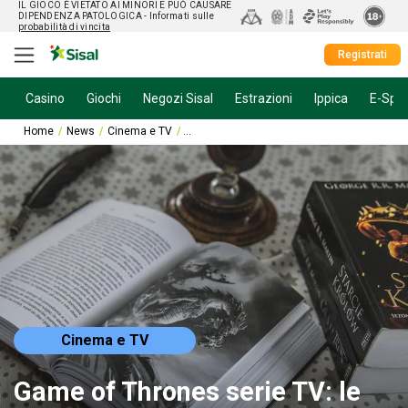
IL GIOCO È VIETATO AI MINORI E PUÒ CAUSARE
DIPENDENZA PATOLOGICA
- Informati sulle
probabilità di vincita
Registrati
Casino
Giochi
Negozi Sisal
Estrazioni
Ippica
E-Spor
Home
News
Cinema e TV
Game of Thrones serie TV: le differenze con i
Cinema e TV
Game of Thrones serie TV: le