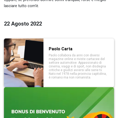
lasciare tutto com’è.
22 Agosto 2022
Paolo Carta
Paolo collabora da anni con diversi
magazine online e riviste cartacee del
settore automotive. Appassionato di
cinema, viaggi e di sport, non disdegna
critiche e giudizi avversi alle serie tv.
Nato nel 1978 nella provincia capitolina,
è romano ma non romanista.