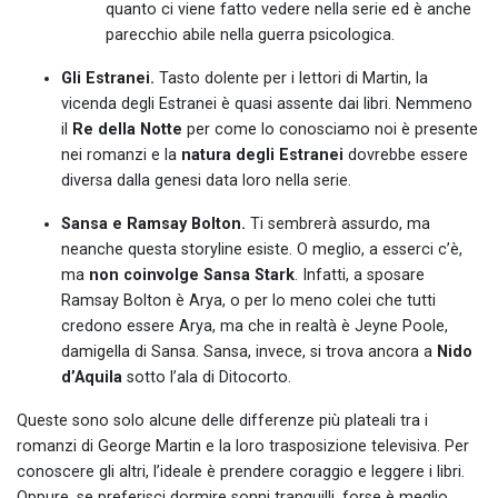
quanto ci viene fatto vedere nella serie ed è anche
parecchio abile nella guerra psicologica.
Gli Estranei.
Tasto dolente per i lettori di Martin, la
vicenda degli Estranei è quasi assente dai libri. Nemmeno
il
Re della Notte
per come lo conosciamo noi è presente
nei romanzi e la
natura degli Estranei
dovrebbe essere
diversa dalla genesi data loro nella serie.
Sansa e Ramsay Bolton.
Ti sembrerà assurdo, ma
neanche questa storyline esiste. O meglio, a esserci c’è,
ma
non coinvolge Sansa Stark
. Infatti, a sposare
Ramsay Bolton è Arya, o per lo meno colei che tutti
credono essere Arya, ma che in realtà è Jeyne Poole,
damigella di Sansa. Sansa, invece, si trova ancora a
Nido
d’Aquila
sotto l’ala di Ditocorto.
Queste sono solo alcune delle differenze più plateali tra i
romanzi di George Martin e la loro trasposizione televisiva. Per
conoscere gli altri, l’ideale è prendere coraggio e leggere i libri.
Oppure, se preferisci dormire sonni tranquilli, forse è meglio