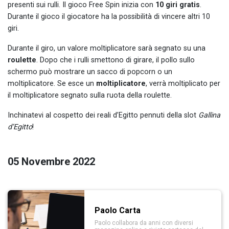
presenti sui rulli. Il gioco Free Spin inizia con
10 giri gratis
.
Durante il gioco il giocatore ha la possibilità di vincere altri 10
giri.
Durante il giro, un valore moltiplicatore sarà segnato su una
roulette
. Dopo che i rulli smettono di girare, il pollo sullo
schermo può mostrare un sacco di popcorn o un
moltiplicatore. Se esce un
moltiplicatore
, verrà moltiplicato per
il moltiplicatore segnato sulla ruota della roulette.
Inchinatevi al cospetto dei reali d’Egitto pennuti della slot
Gallina
d’Egitto
!
05 Novembre 2022
Paolo Carta
Paolo collabora da anni con diversi