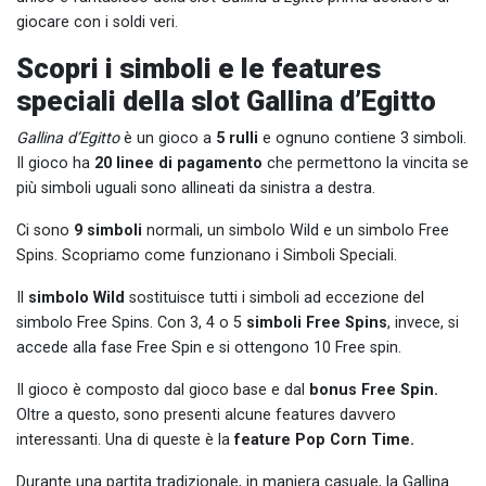
giocare con i soldi veri.
Scopri i simboli e le features
speciali della slot Gallina d’Egitto
Gallina d’Egitto
è un gioco a
5 rulli
e ognuno contiene 3 simboli.
Il gioco ha
20 linee di pagamento
che permettono la vincita se
più simboli uguali sono allineati da sinistra a destra.
Ci sono
9 simboli
normali, un simbolo Wild e un simbolo Free
Spins. Scopriamo come funzionano i Simboli Speciali.
Il
simbolo Wild
sostituisce tutti i simboli ad eccezione del
simbolo Free Spins. Con 3, 4 o 5
simboli Free Spins
, invece, si
accede alla fase Free Spin e si ottengono 10 Free spin.
Il gioco è composto dal gioco base e dal
bonus Free Spin.
Oltre a questo, sono presenti alcune features davvero
interessanti. Una di queste è la
feature Pop Corn Time.
Durante una partita tradizionale, in maniera casuale, la Gallina