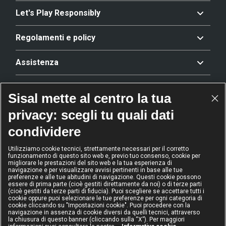
Let's Play Responsibly
Regolamenti e policy
Assistenza
Offerta
Sisal mette al centro la tua
privacy: scegli tu quali dati
Riconoscimenti
condividere
Utilizziamo cookie tecnici, strettamente necessari per il corretto
funzionamento di questo sito web e, previo tuo consenso, cookie per
2024
2024
2024
2024
migliorare le prestazioni del sito web e la tua esperienza di
Operatore
Operatore
Operatore di
Modello
navigazione e per visualizzare avvisi pertinenti in base alle tue
dell'anno
Scommesse
gioco sicuro
Diversity &
preferenze e alle tue abitudini di navigazione. Questi cookie possono
sportive
Inclusion
essere di prima parte (cioè gestiti direttamente da noi) o di terze parti
(cioè gestiti da terze parti di fiducia). Puoi scegliere se accettare tutti i
cookie oppure puoi selezionare le tue preferenze per ogni categoria di
cookie cliccando su "Impostazioni cookie". Puoi procedere con la
navigazione in assenza di cookie diversi da quelli tecnici, attraverso
la chiusura di questo banner (cliccando sulla “X”). Per maggiori